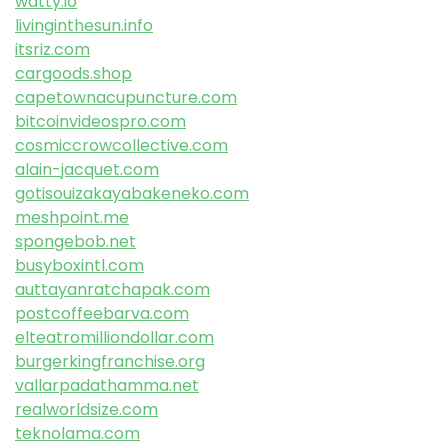
watty.io
livinginthesun.info
itsriz.com
cargoods.shop
capetownacupuncture.com
bitcoinvideospro.com
cosmiccrowcollective.com
alain-jacquet.com
gotisouizakayabakeneko.com
meshpoint.me
spongebob.net
busyboxintl.com
auttayanratchapak.com
postcoffeebarva.com
elteatromilliondollar.com
burgerkingfranchise.org
vallarpadathamma.net
realworldsize.com
teknolama.com