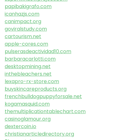
papibakigrafo.com
icanhazjs.com
canimpact.org
goviralstudy.com
cartourism.net
apple-cores.com
pulserasdeactividad10.com
barbaracarlotti.com
desktopmining.net
inthebleachers.net
lexapro-rx-store.com
buyskincareproducts.org
frenchbulldogpuppyforsale.net
kogamasquid.com
themultiplicationtablechart.com
casinoglamour.org
dextercoin.io
christianarticledirectory.org