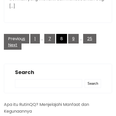
[…]
Posts
Previous
1
…
7
8
9
…
25
pagination
Next
Search
Search
Apa itu RutinQQ? Menjelajahi Manfaat dan
Kegunaannya