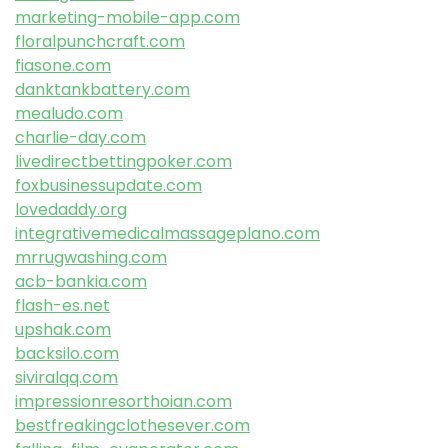
marketing-mobile-app.com
floralpunchcraft.com
fiasone.com
danktankbattery.com
mealudo.com
charlie-day.com
livedirectbettingpoker.com
foxbusinessupdate.com
lovedaddy.org
integrativemedicalmassageplano.com
mrrugwashing.com
acb-bankia.com
flash-es.net
upshak.com
backsilo.com
siviralqq.com
impressionresorthoian.com
bestfreakingclothesever.com