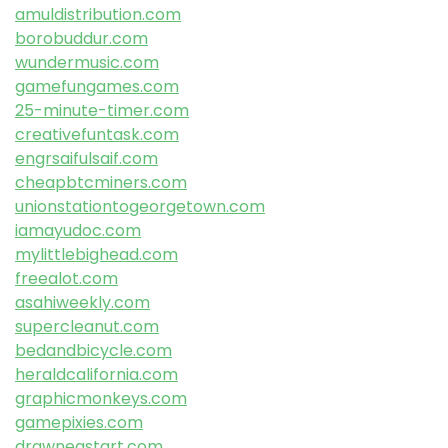
amuldistribution.com
borobuddur.com
wundermusic.com
gamefungames.com
25-minute-timer.com
creativefuntask.com
engrsaifulsaif.com
cheapbtcminers.com
unionstationtogeorgetown.com
iamayudoc.com
mylittlebighead.com
freealot.com
asahiweekly.com
supercleanut.com
bedandbicycle.com
heraldcalifornia.com
graphicmonkeys.com
gamepixies.com
drawneastart.com