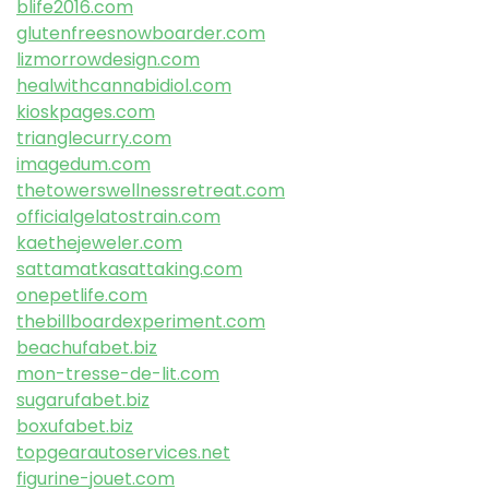
blife2016.com
glutenfreesnowboarder.com
lizmorrowdesign.com
healwithcannabidiol.com
kioskpages.com
trianglecurry.com
imagedum.com
thetowerswellnessretreat.com
officialgelatostrain.com
kaethejeweler.com
sattamatkasattaking.com
onepetlife.com
thebillboardexperiment.com
beachufabet.biz
mon-tresse-de-lit.com
sugarufabet.biz
boxufabet.biz
topgearautoservices.net
figurine-jouet.com