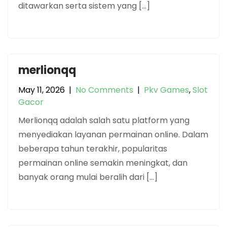
ditawarkan serta sistem yang […]
merlionqq
May 11, 2026
|
No Comments
|
Pkv Games
,
Slot
Gacor
Merlionqq adalah salah satu platform yang
menyediakan layanan permainan online. Dalam
beberapa tahun terakhir, popularitas
permainan online semakin meningkat, dan
banyak orang mulai beralih dari […]