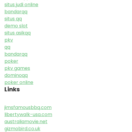
situs judi online
bandarqq
situs qq
demo slot
situs asikqq
pkv
qq
bandarqq
poker
pkv games
dominoqq
poker online
Links
jimsfamousbbq.com
libertywalk-usa.com
australiamovie.net
gizmobird.co.uk