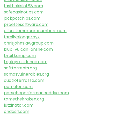
fasthokislot88.com
safecasinotips.com
jackpotchips.com
proelitesoftware.com
allcustomercarenumbers.com
familyblogger.xyz
chrisjohnslawgroup.com
klub-vulcan-online.com
breitkamp.com
tripleyresidence.com
softtorrents.org
somosvulnerables.org
duatloterrassa.com
pamufon.com
porscheperformancedrive.com
tamethekraken.org
lutzinator.com
ondasrl.com