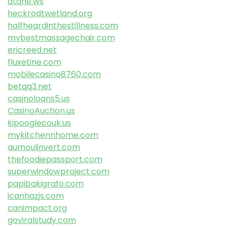
atdhe.ws
heckrodtwetland.org
halfheardinthestillness.com
mybestmassagechair.com
ericreed.net
fluxetine.com
mobilecasino8760.com
betqq3.net
casinoloans5.us
CasinoAuction.us
kipooglecouk.us
mykitchennhome.com
aumoulinvert.com
thefoodiepassport.com
superwindowproject.com
papibakigrafo.com
icanhazjs.com
canimpact.org
goviralstudy.com