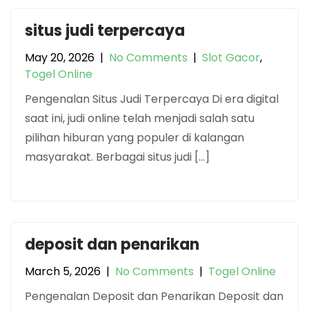
situs judi terpercaya
May 20, 2026
|
No Comments
|
Slot Gacor
,
Togel Online
Pengenalan Situs Judi Terpercaya Di era digital
saat ini, judi online telah menjadi salah satu
pilihan hiburan yang populer di kalangan
masyarakat. Berbagai situs judi […]
deposit dan penarikan
March 5, 2026
|
No Comments
|
Togel Online
Pengenalan Deposit dan Penarikan Deposit dan