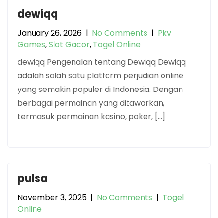
dewiqq
January 26, 2026
|
No Comments
|
Pkv
Games
,
Slot Gacor
,
Togel Online
dewiqq Pengenalan tentang Dewiqq Dewiqq
adalah salah satu platform perjudian online
yang semakin populer di Indonesia. Dengan
berbagai permainan yang ditawarkan,
termasuk permainan kasino, poker, […]
pulsa
November 3, 2025
|
No Comments
|
Togel
Online