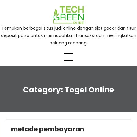
Skip
to
content
Temukan berbagai situs judi online dengan slot gacor dan fitur
deposit pulsa untuk memudahkan transaksi dan meningkatkan
peluang menang.
Category:
Togel Online
metode pembayaran