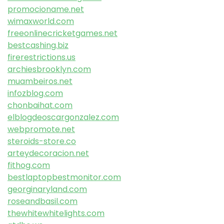
promocioname.net
wimaxworld.com
freeonlinecricketgames.net
bestcashing.biz
firerestrictions.us
archiesbrooklyn.com
muambeiros.net
infozblog.com
chonbaihat.com
elblogdeoscargonzalez.com
webpromote.net
steroids-store.co
arteydecoracion.net
fithog.com
bestlaptopbestmonitor.com
georginaryland.com
roseandbasil.com
thewhitewhitelights.com