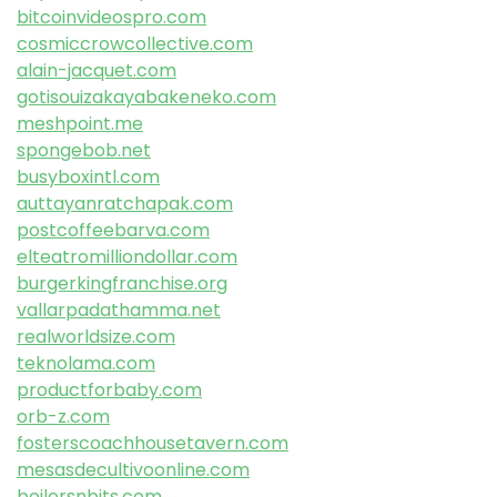
bitcoinvideospro.com
cosmiccrowcollective.com
alain-jacquet.com
gotisouizakayabakeneko.com
meshpoint.me
spongebob.net
busyboxintl.com
auttayanratchapak.com
postcoffeebarva.com
elteatromilliondollar.com
burgerkingfranchise.org
vallarpadathamma.net
realworldsize.com
teknolama.com
productforbaby.com
orb-z.com
fosterscoachhousetavern.com
mesasdecultivoonline.com
boilersnbits.com