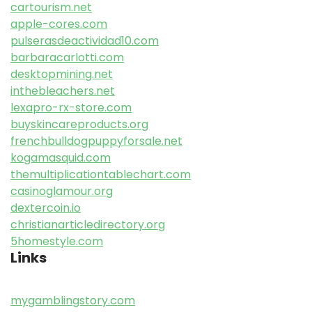
cartourism.net
apple-cores.com
pulserasdeactividad10.com
barbaracarlotti.com
desktopmining.net
inthebleachers.net
lexapro-rx-store.com
buyskincareproducts.org
frenchbulldogpuppyforsale.net
kogamasquid.com
themultiplicationtablechart.com
casinoglamour.org
dextercoin.io
christianarticledirectory.org
5homestyle.com
Links
mygamblingstory.com