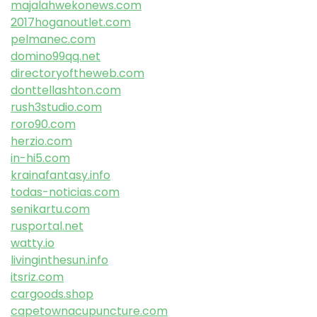
majalahwekonews.com
2017hoganoutlet.com
pelmanec.com
domino99qq.net
directoryoftheweb.com
donttellashton.com
rush3studio.com
roro90.com
herzio.com
in-hi5.com
krainafantasy.info
todas-noticias.com
senikartu.com
rusportal.net
watty.io
livinginthesun.info
itsriz.com
cargoods.shop
capetownacupuncture.com