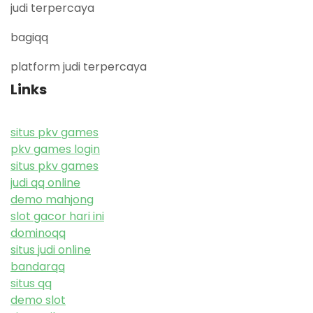
judi terpercaya
bagiqq
platform judi terpercaya
Links
situs pkv games
pkv games login
situs pkv games
judi qq online
demo mahjong
slot gacor hari ini
dominoqq
situs judi online
bandarqq
situs qq
demo slot