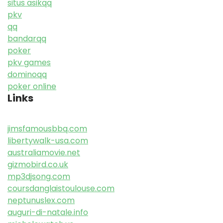
situs asikqq
pkv
qq
bandarqq
poker
pkv games
dominoqq
poker online
Links
jimsfamousbbq.com
libertywalk-usa.com
australiamovie.net
gizmobird.co.uk
mp3djsong.com
coursdanglaistoulouse.com
neptunuslex.com
auguri-di-natale.info