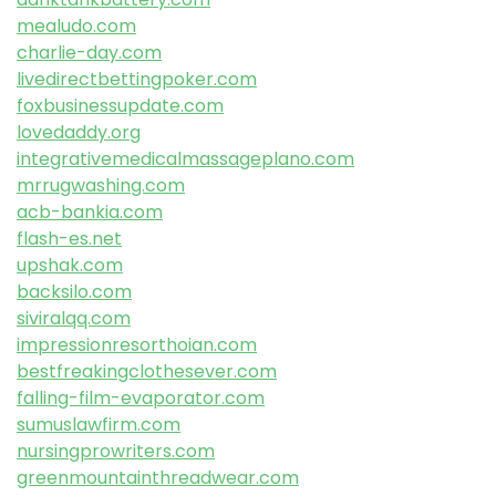
mealudo.com
charlie-day.com
livedirectbettingpoker.com
foxbusinessupdate.com
lovedaddy.org
integrativemedicalmassageplano.com
mrrugwashing.com
acb-bankia.com
flash-es.net
upshak.com
backsilo.com
siviralqq.com
impressionresorthoian.com
bestfreakingclothesever.com
falling-film-evaporator.com
sumuslawfirm.com
nursingprowriters.com
greenmountainthreadwear.com