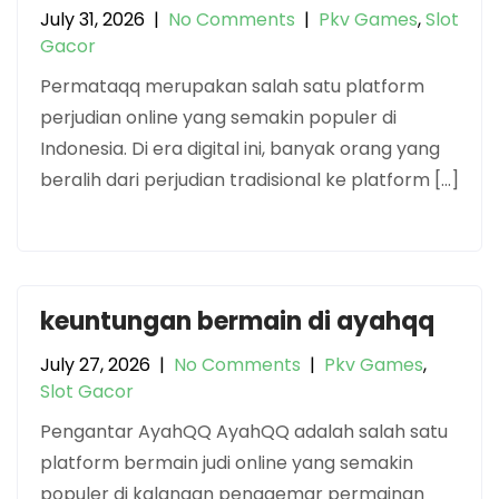
July 31, 2026
|
No Comments
|
Pkv Games
,
Slot
Gacor
Permataqq merupakan salah satu platform
perjudian online yang semakin populer di
Indonesia. Di era digital ini, banyak orang yang
beralih dari perjudian tradisional ke platform […]
keuntungan bermain di ayahqq
July 27, 2026
|
No Comments
|
Pkv Games
,
Slot Gacor
Pengantar AyahQQ AyahQQ adalah salah satu
platform bermain judi online yang semakin
populer di kalangan penggemar permainan