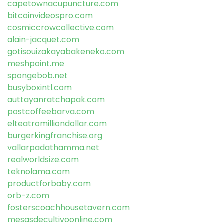
capetownacupuncture.com
bitcoinvideospro.com
cosmiccrowcollective.com
alain-jacquet.com
gotisouizakayabakeneko.com
meshpoint.me
spongebob.net
busyboxintl.com
auttayanratchapak.com
postcoffeebarva.com
elteatromilliondollar.com
burgerkingfranchise.org
vallarpadathamma.net
realworldsize.com
teknolama.com
productforbaby.com
orb-z.com
fosterscoachhousetavern.com
mesasdecultivoonline.com