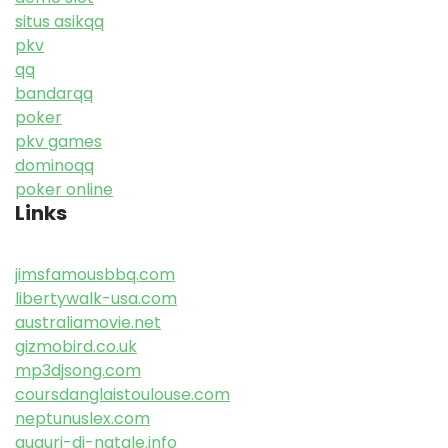
situs asikqq
pkv
qq
bandarqq
poker
pkv games
dominoqq
poker online
Links
jimsfamousbbq.com
libertywalk-usa.com
australiamovie.net
gizmobird.co.uk
mp3djsong.com
coursdanglaistoulouse.com
neptunuslex.com
auguri-di-natale.info