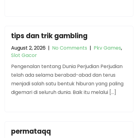
tips dan trik gambling
August 2, 2026
|
No Comments
|
Pkv Games
,
Slot Gacor
Pengenalan tentang Dunia Perjudian Perjudian
telah ada selama berabad-abad dan terus
menjadi salah satu bentuk hiburan yang paling
digemari di seluruh dunia. Baik itu melalui […]
permataqq