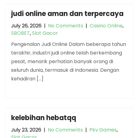
judi online aman dan terpercaya
July 26, 2026
|
No Comments
|
Casino Online
,
SBOBET
,
Slot Gacor
Pengenalan Judi Online Dalam beberapa tahun
terakhir, industri judi online telah berkembang
pesat, menarik perhatian banyak orang di
seluruh dunia, termasuk di Indonesia. Dengan
kehadiran […]
kelebihan hebatqq
July 23, 2026
|
No Comments
|
Pkv Games
,
Slot Gacor