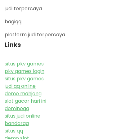
judi terpercaya
bagiqq
platform judi terpercaya
Links
situs pkv games
pkv games login
situs pkv games
judi qq online
demo mahjong
slot gacor hari ini
dominoqq
situs judi online
bandarqq
situs qq
demo slot