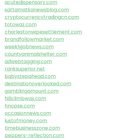
acutedispensary.com
sattamatkanewsblog.com
cryptocurrencytradingcn.com
totowaz.com
charlestonwipesettlement.com
brandfollowmarket.com
weeklyjobnews.com
countyanimalshelter.com
adwebtagging.com
ranksuperior.net
babystepahead.com
destinationoverlooked.com
gamblingamount.com
hillclimbwax.com
hnopse.com
occasionnews.com
lustofmoney.com
timebusinesszone.com
peppers-reflection.com