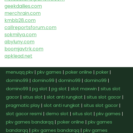
geekdailies.com
merchrain.com
kmbb28.com
callreportsforum.com
sokmilya.com
abyluny.com
boomjavtrk.com
apklead.net
menuqq pkv
|
pkv games
|
poker online
|
poker
|
domino99
|
domino99
|
domino99
|
domino99
|
domino99
|
pg slot
|
pg slot
|
slot maxwin
|
situs slot
gacor
|
situs slot
|
slot anti rungkat
|
situs slot gacor
|
pragmatic play
|
slot anti rungkat
|
situs slot gacor
|
slot gacor resmi
|
demo slot
|
situs slot
|
pkv games
|
pkv games bandarqq
|
poker online
|
pkv games
bandarqq
|
pkv games bandarqq
|
pkv games