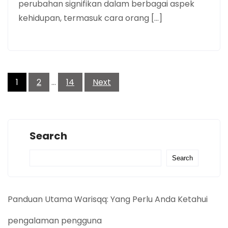
perubahan signifikan dalam berbagai aspek
kehidupan, termasuk cara orang […]
Posts
1
2
…
14
Next
pagination
Search
Search
Panduan Utama Warisqq: Yang Perlu Anda Ketahui
pengalaman pengguna