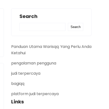
Search
Search
Panduan Utama Warisqq: Yang Perlu Anda
Ketahui
pengalaman pengguna
judi terpercaya
bagiqq
platform judi terpercaya
Links