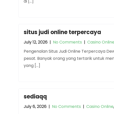
di […]
situs judi online terpercaya
July 12, 2026
|
No Comments
|
Casino Onlin
Pengenalan Situs Judi Online Terpercaya Dew
pesat. Banyak orang yang tertarik untuk m
yang […]
sediaqq
July 6, 2026
|
No Comments
|
Casino Online