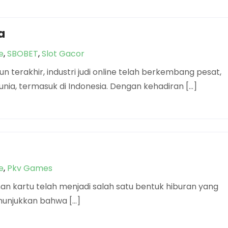
a
e
,
SBOBET
,
Slot Gacor
terakhir, industri judi online telah berkembang pesat,
nia, termasuk di Indonesia. Dengan kehadiran […]
e
,
Pkv Games
n kartu telah menjadi salah satu bentuk hiburan yang
menunjukkan bahwa […]