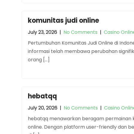
komunitas judi online
July 23, 2026
|
No Comments
|
Casino Onlin
Pertumbuhan Komunitas Judi Online di Indones
informasi telah membawa perubahan signifi
orang […]
hebatqq
July 20, 2026
|
No Comments
|
Casino Onlin
hebatqq menawarkan beragam permainan ka
online. Dengan platform user-friendly dan ber