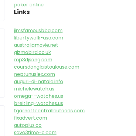
poker online
Links
jimsfamousbbq.com
libertywalk-usa.com
australiamovie.net
gizmobird.co.uk
mp3djsong.com
coursdanglaistoulouse.com
neptunuslex.com
auguri-di-natale.info
michelewatch.us
omega--watches.us
breitling-watches.us
tgarnettcentrallautoads.com
fixadvert.com
autopluz.co
save3time-c.com