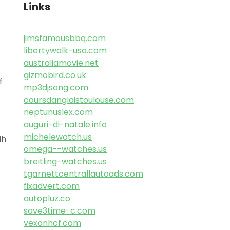
Links
jimsfamousbbq.com
libertywalk-usa.com
australiamovie.net
gizmobird.co.uk
f
mp3djsong.com
coursdanglaistoulouse.com
neptunuslex.com
auguri-di-natale.info
michelewatch.us
ih
omega--watches.us
breitling-watches.us
tgarnettcentrallautoads.com
fixadvert.com
autopluz.co
save3time-c.com
vexonhcf.com