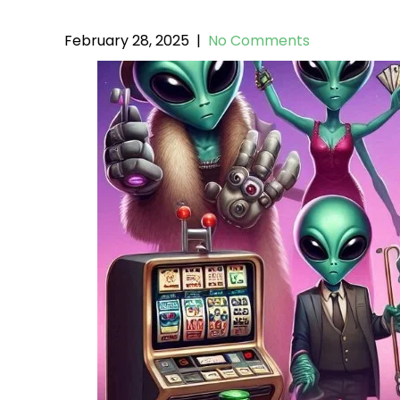
February 28, 2025
|
No Comments