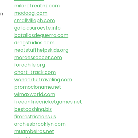
milaretreatnz.com
modaagi.com
an
smallvilleph.com
galiciasuroeste.info
batallasdeguerra.com
dregstudios.com
neatstuffhelpskids.org
moraessoccer.com
forochile.org
chart-track.com
wonderfultraveling.com
promocioname.net
wimaxworld.com
freeonlinecricketgames.net
bestcashing.biz
firerestrictions.us
archiesbrooklyn.com
muambeiros.net