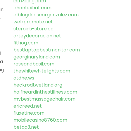
infozblog.com
chonbaihat.com
an
elblogdeoscargonzalez.com
,
webpromote.net
steroids-store.co
arteydecoracion.net
fithog.com
bestlaptopbestmonitor.com
i
georginaryland.com
da
roseandbasil.com
ng
thewhitewhitelights.com
atdhe.ws
heckrodtwetland.org
halfheardinthestillness.com
mybestmassagechair.com
ericreed.net
fluxetine.com
mobilecasino8760.com
betqq3.net