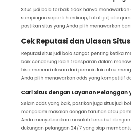
Situs judi bola terbaik tidak hanya menawarkan 
sampingan seperti handicap, total gol, atau ju
pastikan situs yang Anda pilih menawarkan b
Cek Reputasi dan Ulasan Situs
Reputasi situs judi bola sangat penting ketika m
baik cenderung lebih transparan dalam mena
bisa mencari ulasan dari pemain lain atau men
Anda pilih menawarkan odds yang kompetitif 
Cari Situs dengan Layanan Pelanggan 
Selain odds yang baik, pastikan juga situs judi 
mengalami masalah dengan taruhan atau pem
Anda menyelesaikan masalah tersebut dengan ce
dukungan pelanggan 24/7 yang siap membantu 