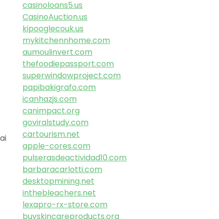
casinoloans5.us
CasinoAuction.us
kipooglecouk.us
mykitchennhome.com
aumoulinvert.com
thefoodiepassport.com
superwindowproject.com
papibakigrafo.com
icanhazjs.com
canimpact.org
goviralstudy.com
cartourism.net
ai
apple-cores.com
pulserasdeactividad10.com
barbaracarlotti.com
desktopmining.net
inthebleachers.net
lexapro-rx-store.com
buyskincareproducts.org