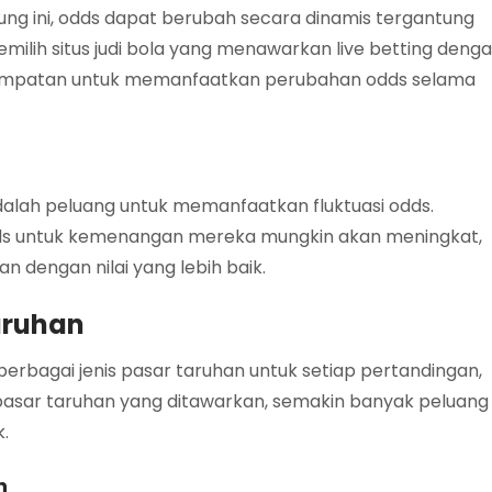
ung ini, odds dapat berubah secara dinamis tergantung
emilih situs judi bola yang menawarkan live betting deng
sempatan untuk memanfaatkan perubahan odds selama
adalah peluang untuk memanfaatkan fluktuasi odds.
, odds untuk kemenangan mereka mungkin akan meningkat,
dengan nilai yang lebih baik.
aruhan
berbagai jenis pasar taruhan untuk setiap pertandingan,
pasar taruhan yang ditawarkan, semakin banyak peluang
.
n