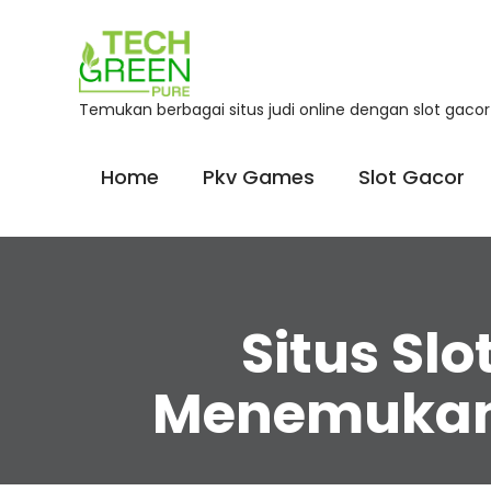
Skip
to
content
Temukan berbagai situs judi online dengan slot gac
Home
Pkv Games
Slot Gacor
Situs Sl
Menemukan 