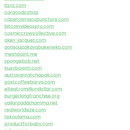
itsriz.com
cargoods.shop
capetownacupuncture.com
bitcoinvideospro.com
cosmiccrowcollective.com
alain-jacquet.com
gotisouizakayabakeneko.com
meshpoint.me
spongebob.net
busyboxintl.com
auttayanratchapak.com
postcoffeebarva.com
elteatromilliondollar.com
burgerkingfranchise.org
vallarpadathamma.net
realworldsize.com
teknolama.com
productforbaby.com