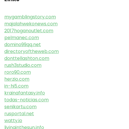
mygamblingstory.com
majalahwekonews.com
2017hoganoutlet.com
pelmanec.com
domino99qq.net
directoryoftheweb.com
donttellashton.com
rush3studio.com
roro90.com
herzio.com
in-hi5.com
krainafantasy.info
todas-noticias.com
senikartu.com
rusportal.net
watty.io
livinginthesun.info