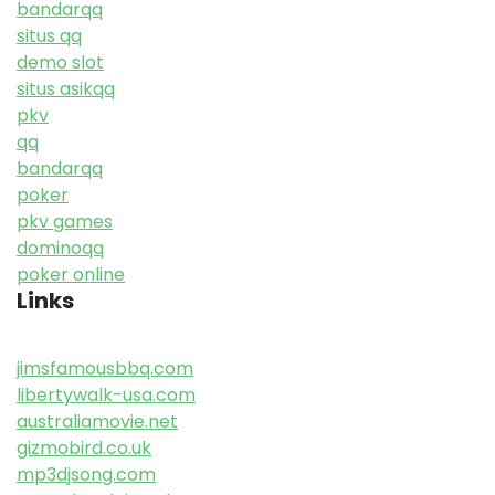
bandarqq
situs qq
demo slot
situs asikqq
pkv
qq
bandarqq
poker
pkv games
dominoqq
poker online
Links
jimsfamousbbq.com
libertywalk-usa.com
australiamovie.net
gizmobird.co.uk
mp3djsong.com