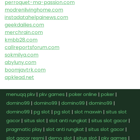
perroquet-ma-passion.com
modrenlivinghome.com
instadatahelpainews.com
geekdailies.com
merchrain.com
kmbb28.com
callreportsforum.com
sokmilya.com
abyluny.com
boomjavtrk.com
apklead.net
menuqq pkv
|
pkv games
|
poker online
|
poker
|
domino99
|
domino99
|
domino99
|
domino99
|
domino99
|
pg slot
|
pg slot
|
slot maxwin
|
situs slot
gacor
|
situs slot
|
slot anti rungkat
|
situs slot gacor
|
pragmatic play
|
slot anti rungkat
|
situs slot gacor
|
slot gacor resmi
|
demo slot
|
situs slot
|
pkv games
|