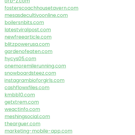
orb-z.com
fosterscoachhousetavern.com
mesasdecultivoonline.com
boilersnbits.com
latestviralpost.com
newfreearticle.com
blitzpowerusa.com
gardenofeaten.com
hycys05.com
onemoremilerunning.com
snowboardsteez.com
instagrambioforgirls.com
cashflowxfiles.com
kmbb10.com
getxtrem.com
weactinfo.com
meshingsocial.com
thearguer.com
marketing-mobile-app.com