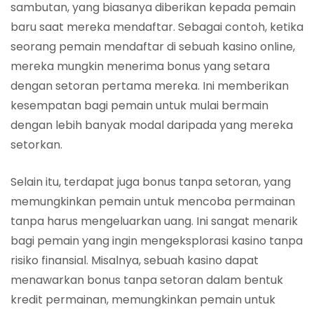
sambutan, yang biasanya diberikan kepada pemain
baru saat mereka mendaftar. Sebagai contoh, ketika
seorang pemain mendaftar di sebuah kasino online,
mereka mungkin menerima bonus yang setara
dengan setoran pertama mereka. Ini memberikan
kesempatan bagi pemain untuk mulai bermain
dengan lebih banyak modal daripada yang mereka
setorkan.
Selain itu, terdapat juga bonus tanpa setoran, yang
memungkinkan pemain untuk mencoba permainan
tanpa harus mengeluarkan uang. Ini sangat menarik
bagi pemain yang ingin mengeksplorasi kasino tanpa
risiko finansial. Misalnya, sebuah kasino dapat
menawarkan bonus tanpa setoran dalam bentuk
kredit permainan, memungkinkan pemain untuk