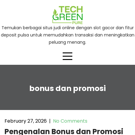
Skip
to
content
Temukan berbagai situs judi online dengan slot gacor dan fitur
deposit pulsa untuk memudahkan transaksi dan meningkatkan
peluang menang.
bonus dan promosi
February 27, 2026
|
No Comments
Pengenalan Bonus dan Promosi