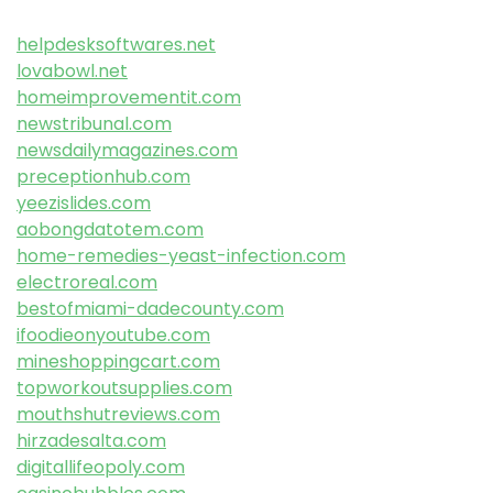
helpdesksoftwares.net
lovabowl.net
homeimprovementit.com
newstribunal.com
newsdailymagazines.com
preceptionhub.com
yeezislides.com
aobongdatotem.com
home-remedies-yeast-infection.com
electroreal.com
bestofmiami-dadecounty.com
ifoodieonyoutube.com
mineshoppingcart.com
topworkoutsupplies.com
mouthshutreviews.com
hirzadesalta.com
digitallifeopoly.com