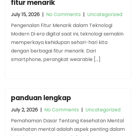
fitur menarik
July 15, 2026
|
No Comments
|
Uncategorized
Pengenalan Fitur Menarik dalam Teknologi
Modern Di era digital saat ini, teknologi semakin
memperkaya kehidupan sehari-hari kita
dengan berbagai fitur menarik. Dari
smartphone, perangkat wearable […]
panduan lengkap
July 2, 2026
|
No Comments
|
Uncategorized
Pemahaman Dasar Tentang Kesehatan Mental
Kesehatan mental adalah aspek penting dalam