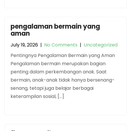
pengalaman bermain yang
aman
July 19, 2026
|
No Comments
|
Uncategorized
Pentingnya Pengalaman Bermain yang Aman
Pengalaman bermain merupakan bagian
penting dalam perkembangan anak. Saat
bermain, anak-anak tidak hanya bersenang-
senang, tetapi juga belajar berbagai
keterampilan sosial, […]