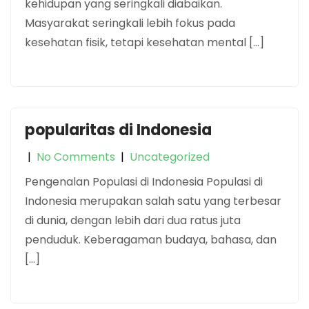
kehidupan yang seringkali diabaikan.
Masyarakat seringkali lebih fokus pada
kesehatan fisik, tetapi kesehatan mental […]
popularitas di Indonesia
|
No Comments
|
Uncategorized
Pengenalan Populasi di Indonesia Populasi di
Indonesia merupakan salah satu yang terbesar
di dunia, dengan lebih dari dua ratus juta
penduduk. Keberagaman budaya, bahasa, dan
[…]