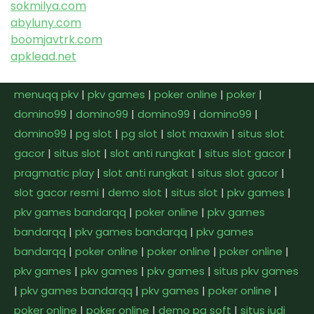
sokmilya.com
abyluny.com
boomjavtrk.com
apklead.net
menuqq pkv
|
pkv games
|
poker online
|
poker
|
domino99
|
domino99
|
domino99
|
domino99
|
domino99
|
pg slot
|
pg slot
|
slot maxwin
|
situs slot
gacor
|
situs slot
|
slot anti rungkat
|
situs slot gacor
|
pragmatic play
|
slot anti rungkat
|
situs slot gacor
|
slot gacor resmi
|
demo slot
|
situs slot
|
pkv games
|
pkv games bandarqq
|
poker online
|
pkv games
bandarqq
|
pkv games bandarqq
|
pkv games
bandarqq
|
poker online
|
poker online
|
poker online
|
pkv games
|
pkv games
|
pkv games
|
situs pkv games
|
pkv games bandarqq
|
pkv games
|
poker online
|
poker online
|
poker online
|
demo pg soft
|
situs judi