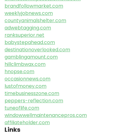
brandfollowmarket.com
weeklyjobnews.com
countyanimalshelter.com
adwebtagging.com
ranksuperior.net
babystepahead.com
destinationoverlooked.com
gamblingamount.com
hillclimbwax.com
hnopse.com
occasionnews.com
lustofmoney.com
timebusinesszone.com
peppers-reflection.com
tuneoflife.com
windowwellmaintenancepros.com
affiliateholder.com
Links