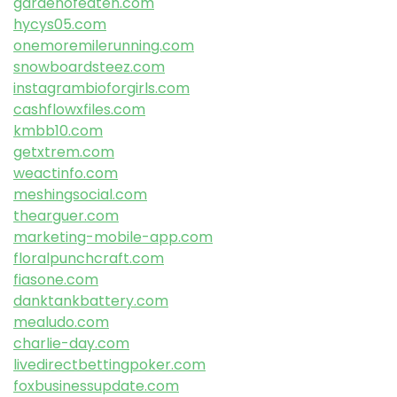
gardenofeaten.com
hycys05.com
onemoremilerunning.com
snowboardsteez.com
instagrambioforgirls.com
cashflowxfiles.com
kmbb10.com
getxtrem.com
weactinfo.com
meshingsocial.com
thearguer.com
marketing-mobile-app.com
floralpunchcraft.com
fiasone.com
danktankbattery.com
mealudo.com
charlie-day.com
livedirectbettingpoker.com
foxbusinessupdate.com