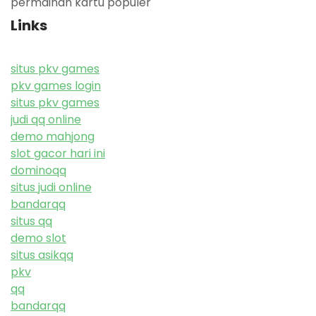
permainan kartu populer
Links
situs pkv games
pkv games login
situs pkv games
judi qq online
demo mahjong
slot gacor hari ini
dominoqq
situs judi online
bandarqq
situs qq
demo slot
situs asikqq
pkv
qq
bandarqq