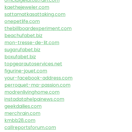
officialgelatostrain.com
kaethejeweler.com
sattamatkasattaking.com
onepetlife.com
thebillboardexperiment.com
beachufabet.biz
mon-tresse-de-lit.com
sugarufabet.biz
boxufabet.biz
topgearautoservices.net
figurine-jouet.com
your-facebook-address.com
perroquet-ma-passion.com
modrenlivinghome.com
instadatahelpainews.com
geekdailies.com
merchrain.com
kmbb28.com
callreportsforum.com