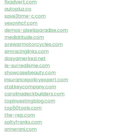
fixadvert.com
autopluz.co
save3time-c.com
vexonhcf.com
demos-pixelsparadise.com
mediatitude.com
prewarmotorcycles.com
simracinglinks.com
dosyamerkezi.net
le-surrealisme.com
showcasebeauty.com
insurancepolicyexpert.com
statkeycompany.com
carolinadeckbuilders.com
topinvestingblog.com
top50tools.com
the-rep.com
saltyfranks.com
annerani.com