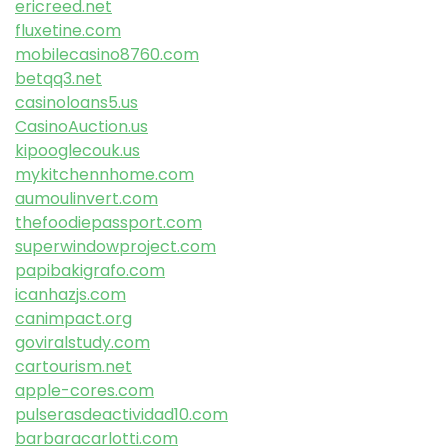
ericreed.net
fluxetine.com
mobilecasino8760.com
betqq3.net
casinoloans5.us
CasinoAuction.us
kipooglecouk.us
mykitchennhome.com
aumoulinvert.com
thefoodiepassport.com
superwindowproject.com
papibakigrafo.com
icanhazjs.com
canimpact.org
goviralstudy.com
cartourism.net
apple-cores.com
pulserasdeactividad10.com
barbaracarlotti.com