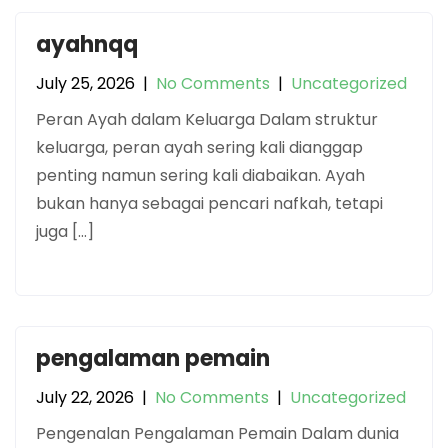
ayahnqq
July 25, 2026
|
No Comments
|
Uncategorized
Peran Ayah dalam Keluarga Dalam struktur
keluarga, peran ayah sering kali dianggap
penting namun sering kali diabaikan. Ayah
bukan hanya sebagai pencari nafkah, tetapi
juga […]
pengalaman pemain
July 22, 2026
|
No Comments
|
Uncategorized
Pengenalan Pengalaman Pemain Dalam dunia