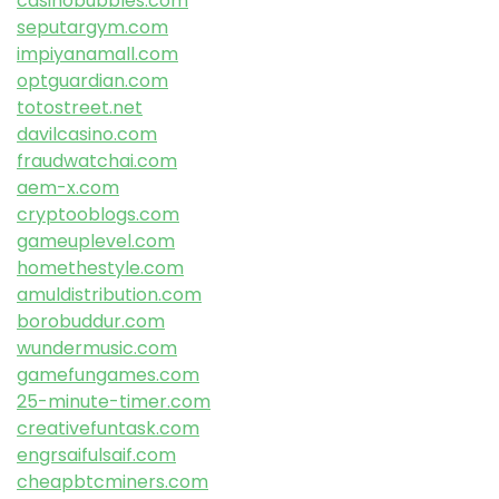
casinobubbles.com
seputargym.com
impiyanamall.com
optguardian.com
totostreet.net
davilcasino.com
fraudwatchai.com
aem-x.com
cryptooblogs.com
gameuplevel.com
homethestyle.com
amuldistribution.com
borobuddur.com
wundermusic.com
gamefungames.com
25-minute-timer.com
creativefuntask.com
engrsaifulsaif.com
cheapbtcminers.com