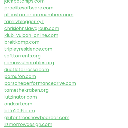
jackpotchips.com
proelitesoftware.com
allcustomercarenumbers.com
familyblogger.xyz
chrisjohnslawgroup.com
klub-vulcan-online.com
breitkamp.com
tripleyresidence.com
softtorrents.org
somosvulnerables.org
duatloterrassa.com
pamufon.com
porscheperformancedrive.com
tamethekraken.org
lutzinator.com
ondasrl.com
blife2016.com
glutenfreesnowboarder.com
lizmorrowdesign.com