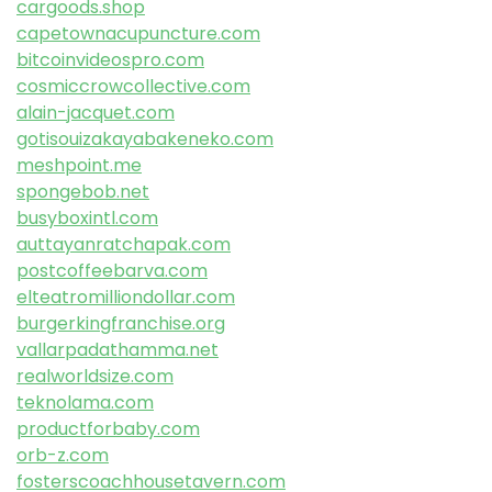
cargoods.shop
capetownacupuncture.com
bitcoinvideospro.com
cosmiccrowcollective.com
alain-jacquet.com
gotisouizakayabakeneko.com
meshpoint.me
spongebob.net
busyboxintl.com
auttayanratchapak.com
postcoffeebarva.com
elteatromilliondollar.com
burgerkingfranchise.org
vallarpadathamma.net
realworldsize.com
teknolama.com
productforbaby.com
orb-z.com
fosterscoachhousetavern.com