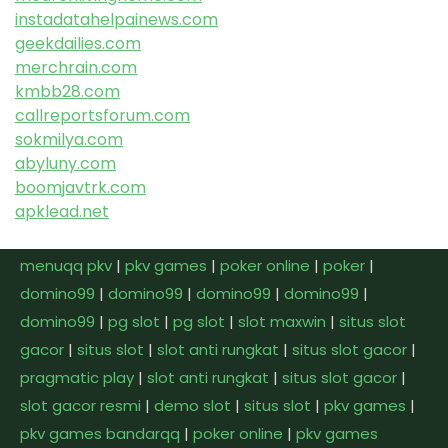
instadatahelpainews.com
geekdailies.com
merchrain.com
kmbb28.com
callreportsforum.com
sokmilya.com
abyluny.com
boomjavtrk.com
apklead.net
menuqq pkv
|
pkv games
|
poker online
|
poker
|
domino99
|
domino99
|
domino99
|
domino99
|
domino99
|
pg slot
|
pg slot
|
slot maxwin
|
situs slot
gacor
|
situs slot
|
slot anti rungkat
|
situs slot gacor
|
pragmatic play
|
slot anti rungkat
|
situs slot gacor
|
slot gacor resmi
|
demo slot
|
situs slot
|
pkv games
|
pkv games bandarqq
|
poker online
|
pkv games