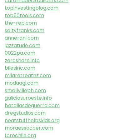
carolinadeckbuilders.com
topinvestingblog.com
top50tools.com
the-rep.com
saltyfranks.com
annerani.com
jazzatude.com
0022pa.com
zeroshare.info
bilesinc.com
milaretreatnz.com
modaagi.com
smallvilleph.com
galiciasuroeste.info
batallasdeguerra.com
dregstudios.com
neatstuffhelpskids.org
moraessoccer.com
forochile.org