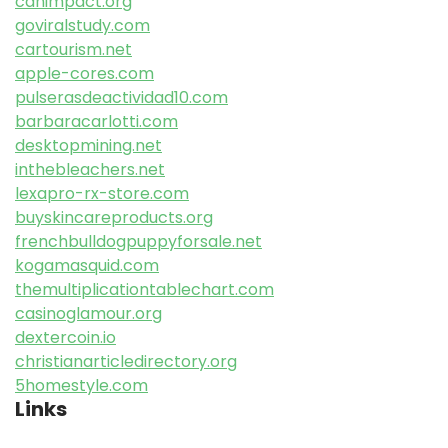
canimpact.org
goviralstudy.com
cartourism.net
apple-cores.com
pulserasdeactividad10.com
barbaracarlotti.com
desktopmining.net
inthebleachers.net
lexapro-rx-store.com
buyskincareproducts.org
frenchbulldogpuppyforsale.net
kogamasquid.com
themultiplicationtablechart.com
casinoglamour.org
dextercoin.io
christianarticledirectory.org
5homestyle.com
Links