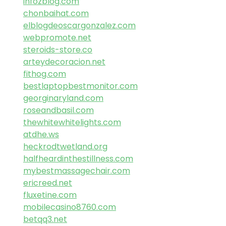
infozblog.com
chonbaihat.com
elblogdeoscargonzalez.com
webpromote.net
steroids-store.co
arteydecoracion.net
fithog.com
bestlaptopbestmonitor.com
georginaryland.com
roseandbasil.com
thewhitewhitelights.com
atdhe.ws
heckrodtwetland.org
halfheardinthestillness.com
mybestmassagechair.com
ericreed.net
fluxetine.com
mobilecasino8760.com
betqq3.net