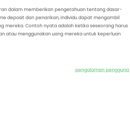
erperan dalam memberikan pengetahuan tentang dasar-
 deposit dan penarikan, individu dapat mengambil
ng mereka. Contoh nyata adalah ketika seseorang harus
n atau menggunakan uang mereka untuk keperluan
pengalaman pengguna