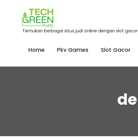
Skip
to
content
Temukan berbagai situs judi online dengan slot gac
Home
Pkv Games
Slot Gacor
de