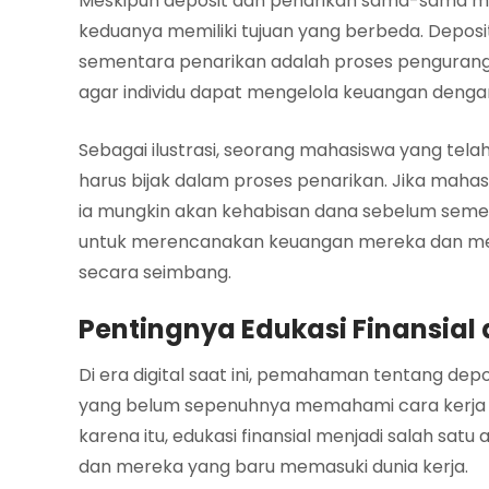
Meskipun deposit dan penarikan sama-sama mer
keduanya memiliki tujuan yang berbeda. Depos
sementara penarikan adalah proses pengurang
agar individu dapat mengelola keuangan dengan
Sebagai ilustrasi, seorang mahasiswa yang tela
harus bijak dalam proses penarikan. Jika mah
ia mungkin akan kehabisan dana sebelum semeste
untuk merencanakan keuangan mereka dan me
secara seimbang.
Pentingnya Edukasi Finansial
Di era digital saat ini, pemahaman tentang dep
yang belum sepenuhnya memahami cara kerja 
karena itu, edukasi finansial menjadi salah sa
dan mereka yang baru memasuki dunia kerja.