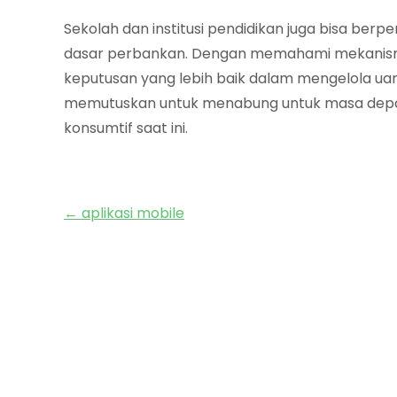
Sekolah dan institusi pendidikan juga bisa b
dasar perbankan. Dengan memahami mekanisme
keputusan yang lebih baik dalam mengelola ua
memutuskan untuk menabung untuk masa depa
konsumtif saat ini.
Post
←
aplikasi mobile
navigation