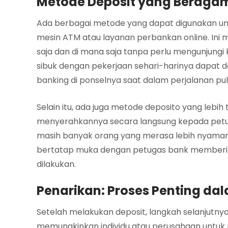
Metode Deposit yang Beraga
Ada berbagai metode yang dapat digunakan unt
mesin ATM atau layanan perbankan online. In
saja dan di mana saja tanpa perlu mengunjungi
sibuk dengan pekerjaan sehari-harinya dapat d
banking di ponselnya saat dalam perjalanan pu
Selain itu, ada juga metode deposito yang lebi
menyerahkannya secara langsung kepada petugas
masih banyak orang yang merasa lebih nyaman 
bertatap muka dengan petugas bank memberik
dilakukan.
Penarikan: Proses Penting 
Setelah melakukan deposit, langkah selanjutny
memungkinkan individu atau perusahaan untuk 