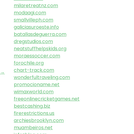
milaretreatnz.com
modaagi.com
smallvilleph.com
galiciasuroeste.info
batallasdeguerra.com
dregstudios.com
neatstuffhelpskids.org
moraessoccer.com
forochile.org
chart-track.com
→
wonderfultraveling.com
promocioname.net
wimaxworld.com
freeonlinecricketgames.net
bestcashing.biz
firerestrictions.us
archiesbrooklyn.com
muambeiros.net