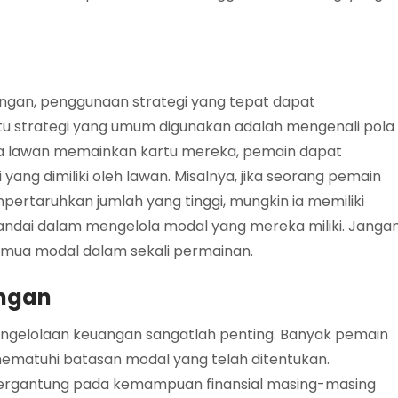
an, penggunaan strategi yang tepat dapat
u strategi yang umum digunakan adalah mengenali pola
a lawan memainkan kartu mereka, pemain dapat
g dimiliki oleh lawan. Misalnya, jika seorang pemain
ertaruhkan jumlah yang tinggi, mungkin ia memiliki
pandai dalam mengelola modal yang mereka miliki. Janga
mua modal dalam sekali permainan.
ngan
ngelolaan keuangan sangatlah penting. Banyak pemain
ematuhi batasan modal yang telah ditentukan.
ergantung pada kemampuan finansial masing-masing