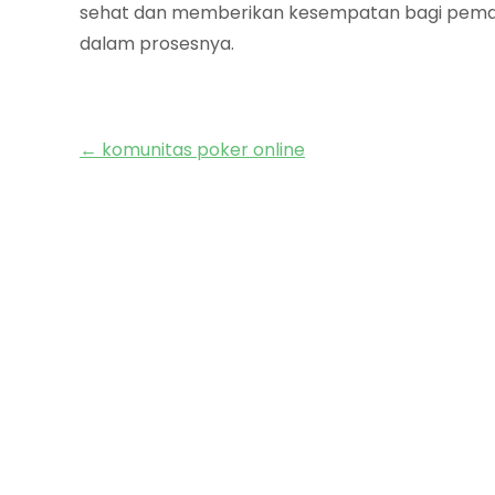
sehat dan memberikan kesempatan bagi pemai
dalam prosesnya.
Post
←
komunitas poker online
navigation