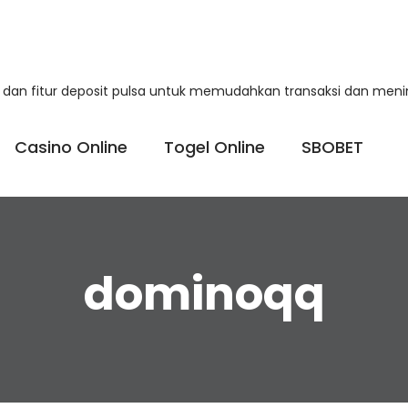
or dan fitur deposit pulsa untuk memudahkan transaksi dan me
Casino Online
Togel Online
SBOBET
dominoqq