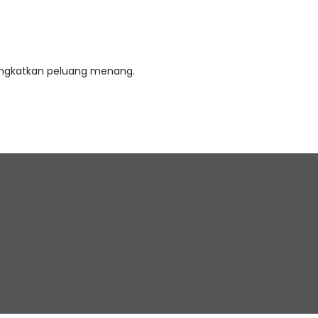
ningkatkan peluang menang.