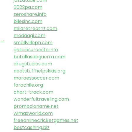
jazzatude.com
0022pa.com
zeroshare.info
bilesinc.com
milaretreatnz.com
modaagi.com
→
smallvilleph.com
galiciasuroeste.info
batallasdeguerra.com
dregstudios.com
neatstuffhelpskids.org
moraessoccer.com
forochile.org
chart-track.com
wonderfultraveling.com
promocioname.net
wimaxworld.com
freeonlinecricketgames.net
bestcashing.biz