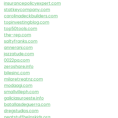
insurancepolicyexpert.com
statkeycompany.com
carolinadeckbuilders.com
topinvestingblog.com
top50tools.com
the-rep.com
saltyfranks.com
annerani.com
jazzatude.com
0022pa.com
zeroshare.info
bilesinc.com
milaretreatnz.com
modaagi.com
smallvilleph.com
galiciasuroeste.info
batallasdeguerra.com
dregstudios.com
neatstuffhelpskids.org