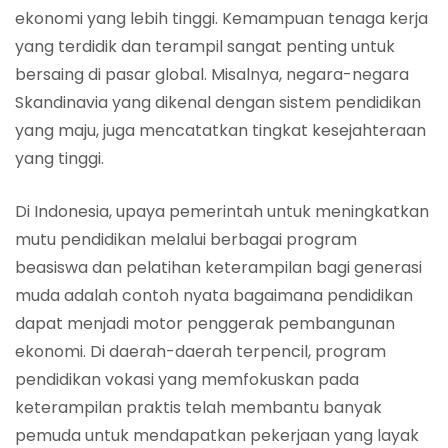
ekonomi yang lebih tinggi. Kemampuan tenaga kerja
yang terdidik dan terampil sangat penting untuk
bersaing di pasar global. Misalnya, negara-negara
Skandinavia yang dikenal dengan sistem pendidikan
yang maju, juga mencatatkan tingkat kesejahteraan
yang tinggi.
Di Indonesia, upaya pemerintah untuk meningkatkan
mutu pendidikan melalui berbagai program
beasiswa dan pelatihan keterampilan bagi generasi
muda adalah contoh nyata bagaimana pendidikan
dapat menjadi motor penggerak pembangunan
ekonomi. Di daerah-daerah terpencil, program
pendidikan vokasi yang memfokuskan pada
keterampilan praktis telah membantu banyak
pemuda untuk mendapatkan pekerjaan yang layak