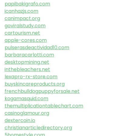
papibakigrafo.com
icanhazjs.com
canimpact.org
goviralstudy.com
cartourism.net
apple-cores.com
pulserasdeactividad10.com
barbaracarlotti.com
desktopmining.net
inthebleachers.net
lexapro-rx-store.com
buyskincareproducts.org
frenchbulldogpuppyforsale.net
kogamasquid.com
themultiplicationtablechart.com
casinoglamour.org
dextercoin.io
christianarticledirectory.org
5homestyle.com