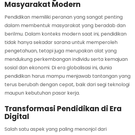
Masyarakat Modern
Pendidikan memiliki peranan yang sangat penting
dalam membentuk masyarakat yang beradab dan
berilmu. Dalam konteks modern saat ini, pendidikan
tidak hanya sekadar sarana untuk memperoleh
pengetahuan, tetapi juga merupakan alat yang
mendukung perkembangan individu serta kemajuan
sosial dan ekonomi. Di era globalisasi ini, dunia
pendidikan harus mampu menjawab tantangan yang
terus berubah dengan cepat, baik dari segi teknologi
maupun kebutuhan pasar kerja.
Transformasi Pendidikan di Era
Digital
Salah satu aspek yang paling menonjol dari