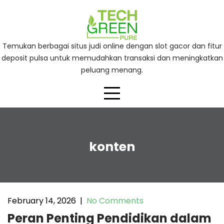
Skip
to
content
Temukan berbagai situs judi online dengan slot gacor dan fitur
deposit pulsa untuk memudahkan transaksi dan meningkatkan
peluang menang.
konten
February 14, 2026
|
No Comments
Peran Penting Pendidikan dalam