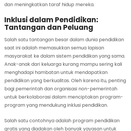
dan meningkatkan taraf hidup mereka.
Inklusi dalam Pendidikan:
Tantangan dan Peluang
Salah satu tantangan besar dalam dunia pendidikan
saat ini adalah memasukkan semua lapisan
masyarakat ke dalam sistem pendidikan yang sama.
Anak-anak dari keluarga kurang mampu sering kali
menghadapi hambatan untuk mendapatkan
pendidikan yang berkualitas. Oleh karena itu, penting
bagi pemerintah dan organisasi non-pemerintah
untuk berkolaborasi dalam menciptakan program-
program yang mendukung inklusi pendidikan.
Salah satu contohnya adalah program pendidikan
gratis yang diadakan oleh banyak yayasan untuk