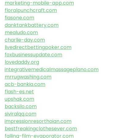
marketing-mobile-app.com
floralpunchcraft.com
fiasone.com
danktankbattery.com
mealudo.com
charlie-day.com
livedirectbettingpoker.com
foxbusinessupdate.com
lovedaddy.org
integrativemedicalmassageplano.com
mrrugwashing.com
acb-bankia.com
flash-es.net
upshak.com
backsilo.com
siviralqq.com
impressionresorthoian.com
bestfreakingclothesever.com
falling-film-evaporator.com