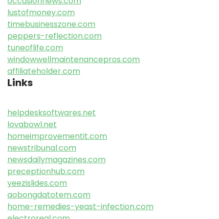
occasionnews.com
lustofmoney.com
timebusinesszone.com
peppers-reflection.com
tuneoflife.com
windowwellmaintenancepros.com
affiliateholder.com
Links
helpdesksoftwares.net
lovabowl.net
homeimprovementit.com
newstribunal.com
newsdailymagazines.com
preceptionhub.com
yeezislides.com
aobongdatotem.com
home-remedies-yeast-infection.com
electroreal.com