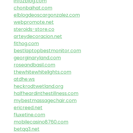
infozblog.com
chonbaihat.com
elblogdeoscargonzalez.com
webpromote.net
steroids-store.co
arteydecoracion.net
fithog.com
bestlaptopbestmonitor.com
georginaryland.com
roseandbasil.com
thewhitewhitelights.com
atdhe.ws
heckrodtwetland.org
halfheardinthestillness.com
mybestmassagechair.com
ericreed.net
fluxetine.com
mobilecasino8760.com
betqq3.net