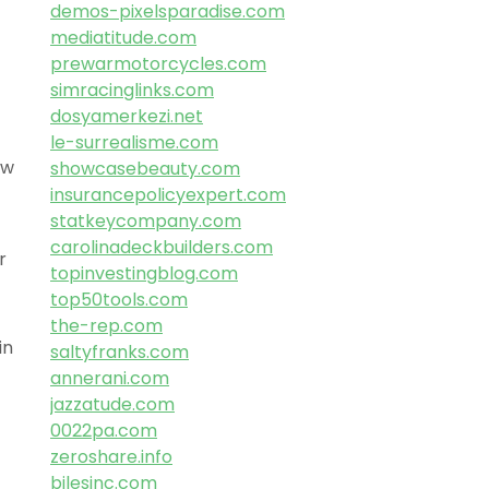
demos-pixelsparadise.com
mediatitude.com
prewarmotorcycles.com
simracinglinks.com
dosyamerkezi.net
le-surrealisme.com
ew
showcasebeauty.com
insurancepolicyexpert.com
statkeycompany.com
carolinadeckbuilders.com
r
topinvestingblog.com
top50tools.com
the-rep.com
in
saltyfranks.com
annerani.com
jazzatude.com
0022pa.com
zeroshare.info
bilesinc.com