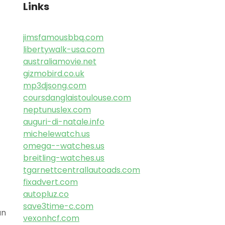
Links
jimsfamousbbq.com
libertywalk-usa.com
australiamovie.net
gizmobird.co.uk
mp3djsong.com
coursdanglaistoulouse.com
neptunuslex.com
auguri-di-natale.info
michelewatch.us
omega--watches.us
breitling-watches.us
tgarnettcentrallautoads.com
fixadvert.com
autopluz.co
save3time-c.com
an
vexonhcf.com