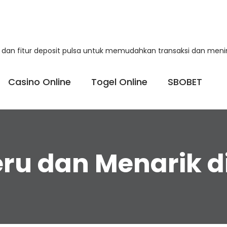
or dan fitur deposit pulsa untuk memudahkan transaksi dan me
Casino Online
Togel Online
SBOBET
ru dan Menarik di