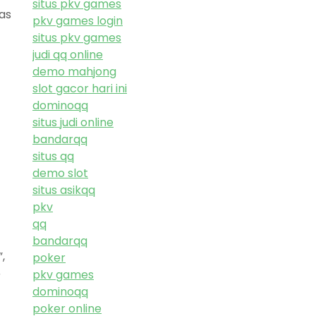
situs pkv games
as
pkv games login
situs pkv games
judi qq online
demo mahjong
slot gacor hari ini
dominoqq
situs judi online
bandarqq
situs qq
demo slot
situs asikqq
pkv
qq
bandarqq
,
poker
pkv games
r
dominoqq
poker online