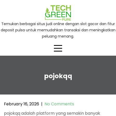
Skip
to
content
Temukan berbagai situs judi online dengan slot gacor dan fitur
deposit pulsa untuk memudahkan transaksi dan meningkatkan
peluang menang.
pojokqq
February 16, 2026
|
No Comments
pojokqq adalah platform yang semakin banyak