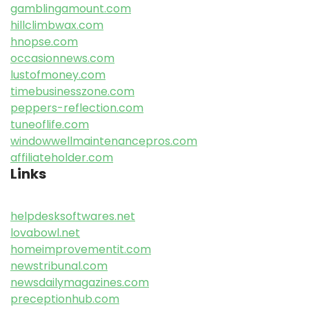
gamblingamount.com
hillclimbwax.com
hnopse.com
occasionnews.com
lustofmoney.com
timebusinesszone.com
peppers-reflection.com
tuneoflife.com
windowwellmaintenancepros.com
affiliateholder.com
Links
helpdesksoftwares.net
lovabowl.net
homeimprovementit.com
newstribunal.com
newsdailymagazines.com
preceptionhub.com