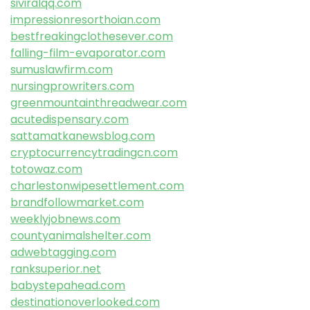
siviralqq.com
impressionresorthoian.com
bestfreakingclothesever.com
falling-film-evaporator.com
sumuslawfirm.com
nursingprowriters.com
greenmountainthreadwear.com
acutedispensary.com
sattamatkanewsblog.com
cryptocurrencytradingcn.com
totowaz.com
charlestonwipesettlement.com
brandfollowmarket.com
weeklyjobnews.com
countyanimalshelter.com
adwebtagging.com
ranksuperior.net
babystepahead.com
destinationoverlooked.com