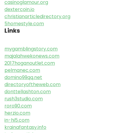
casinoglamour.org
dextercoin.io
christianarticledirectory.org
5homestyle.com
Links
mygamblingstory.com
majalahwekonews.com
2017hoganoutlet.com
pelmanec.com
domino99qq.net
directoryoftheweb.com
donttellashton.com
rush3studio.com
roro90.com
herzio.com
in-hi5.com
krainafantasy.info