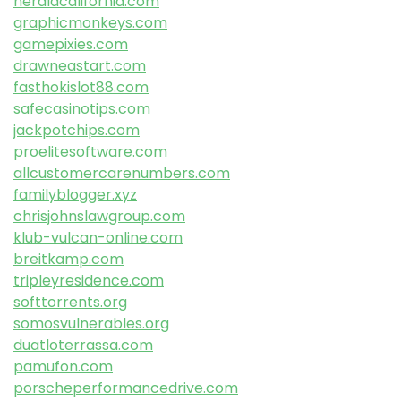
heraldcalifornia.com
graphicmonkeys.com
gamepixies.com
drawneastart.com
fasthokislot88.com
safecasinotips.com
jackpotchips.com
proelitesoftware.com
allcustomercarenumbers.com
familyblogger.xyz
chrisjohnslawgroup.com
klub-vulcan-online.com
breitkamp.com
tripleyresidence.com
softtorrents.org
somosvulnerables.org
duatloterrassa.com
pamufon.com
porscheperformancedrive.com