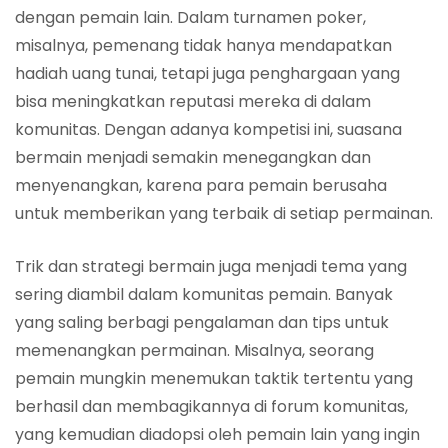
dengan pemain lain. Dalam turnamen poker,
misalnya, pemenang tidak hanya mendapatkan
hadiah uang tunai, tetapi juga penghargaan yang
bisa meningkatkan reputasi mereka di dalam
komunitas. Dengan adanya kompetisi ini, suasana
bermain menjadi semakin menegangkan dan
menyenangkan, karena para pemain berusaha
untuk memberikan yang terbaik di setiap permainan.
Trik dan strategi bermain juga menjadi tema yang
sering diambil dalam komunitas pemain. Banyak
yang saling berbagi pengalaman dan tips untuk
memenangkan permainan. Misalnya, seorang
pemain mungkin menemukan taktik tertentu yang
berhasil dan membagikannya di forum komunitas,
yang kemudian diadopsi oleh pemain lain yang ingin