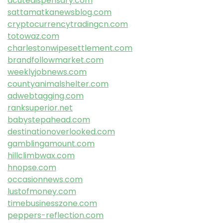
acutedispensary.com
sattamatkanewsblog.com
cryptocurrencytradingcn.com
totowaz.com
charlestonwipesettlement.com
brandfollowmarket.com
weeklyjobnews.com
countyanimalshelter.com
adwebtagging.com
ranksuperior.net
babystepahead.com
destinationoverlooked.com
gamblingamount.com
hillclimbwax.com
hnopse.com
occasionnews.com
lustofmoney.com
timebusinesszone.com
peppers-reflection.com