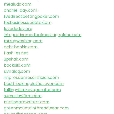
mealudo.com
charlie-day.com
livedirectbettingpoker.com
foxbusinessupdate.com
lovedaddy.org
integrativemedicalmassageplano.com
mrrugwashing.com
acb-bankia.com
flash-es.net
upshak.com
backsilo.com
siviralqq.com
impressionresorthoian.com
bestfreakingclothesever.com
falling-film-evaporator.com
sumuslawfirm.com
nursingprowriters.com
greenmountainthreadwear.com