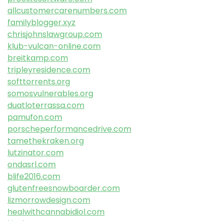
allcustomercarenumbers.com
familyblogger.xyz
chrisjohnslawgroup.com
klub-vulcan-online.com
breitkamp.com
tripleyresidence.com
softtorrents.org
somosvulnerables.org
duatloterrassa.com
pamufon.com
porscheperformancedrive.com
tamethekraken.org
lutzinator.com
ondasrl.com
blife2016.com
glutenfreesnowboarder.com
lizmorrowdesign.com
healwithcannabidiol.com