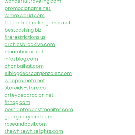
wonderfultraveling.com
promocioname.net
wimaxworld.com
freeonlinecricketgames.net
bestcashing.biz
firerestrictions.us
archiesbrooklyn.com
muambeiros.net
infozblog.com
chonbaihat.com
elblogdeoscargonzalez.com
webpromote.net
steroids-store.co
arteydecoracion.net
fithog.com
bestlaptopbestmonitor.com
georginaryland.com
roseandbasil.com
thewhitewhitelights.com