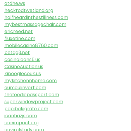
atdhe.ws
heckrodtwetland.org
halfheardinthestillness.com
mybestmassagechair.com
ericreed.net
fluxetine.com
mobilecasino8760.com
betqq3.net
casinoloans5.us
CasinoAuction.us
kipooglecouk.us
mykitchennhome.com
aumoulinvert.com
thefoodiepassport.com
superwindowproject.com
papibakigrafo.com
icanhazjs.com
canimpact.org
goviralstudy.com