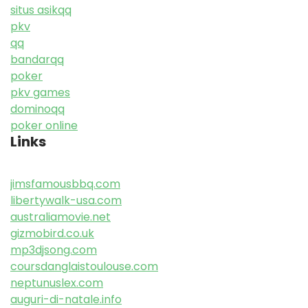
situs asikqq
pkv
qq
bandarqq
poker
pkv games
dominoqq
poker online
Links
jimsfamousbbq.com
libertywalk-usa.com
australiamovie.net
gizmobird.co.uk
mp3djsong.com
coursdanglaistoulouse.com
neptunuslex.com
auguri-di-natale.info