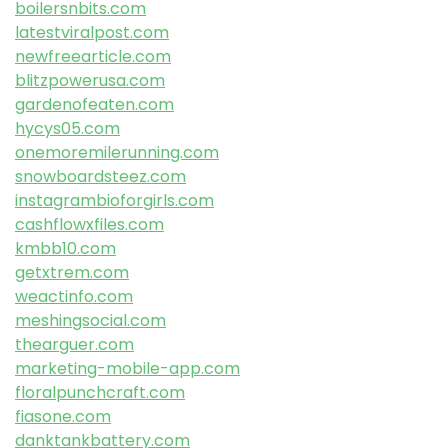
boilersnbits.com
latestviralpost.com
newfreearticle.com
blitzpowerusa.com
gardenofeaten.com
hycys05.com
onemoremilerunning.com
snowboardsteez.com
instagrambioforgirls.com
cashflowxfiles.com
kmbb10.com
getxtrem.com
weactinfo.com
meshingsocial.com
thearguer.com
marketing-mobile-app.com
floralpunchcraft.com
fiasone.com
danktankbattery.com