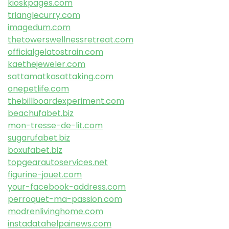
kioskpages.com
trianglecurry.com
imagedum.com
thetowerswellnessretreat.com
officialgelatostrain.com
kaethejeweler.com
sattamatkasattaking.com
onepetlife.com
thebillboardexperiment.com
beachufabet.biz
mon-tresse-de-lit.com
sugarufabet.biz
boxufabet.biz
topgearautoservices.net
figurine-jouet.com
your-facebook-address.com
perroquet-ma-passion.com
modrenlivinghome.com
instadatahelpainews.com