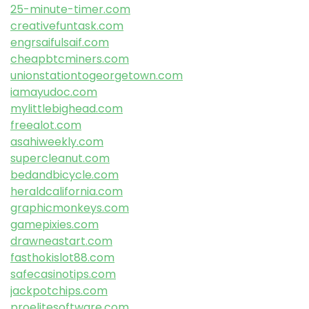
25-minute-timer.com
creativefuntask.com
engrsaifulsaif.com
cheapbtcminers.com
unionstationtogeorgetown.com
iamayudoc.com
mylittlebighead.com
freealot.com
asahiweekly.com
supercleanut.com
bedandbicycle.com
heraldcalifornia.com
graphicmonkeys.com
gamepixies.com
drawneastart.com
fasthokislot88.com
safecasinotips.com
jackpotchips.com
proelitesoftware.com