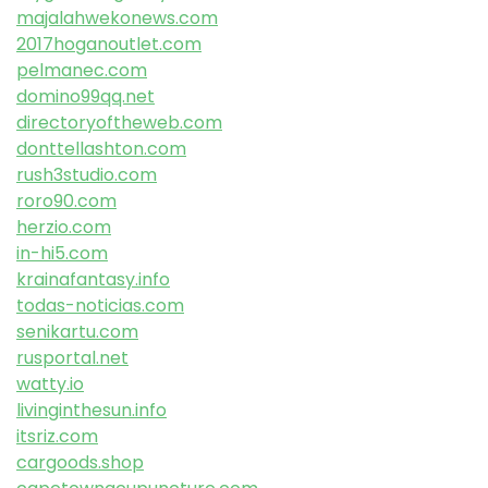
majalahwekonews.com
2017hoganoutlet.com
pelmanec.com
domino99qq.net
directoryoftheweb.com
donttellashton.com
rush3studio.com
roro90.com
herzio.com
in-hi5.com
krainafantasy.info
todas-noticias.com
senikartu.com
rusportal.net
watty.io
livinginthesun.info
itsriz.com
cargoods.shop