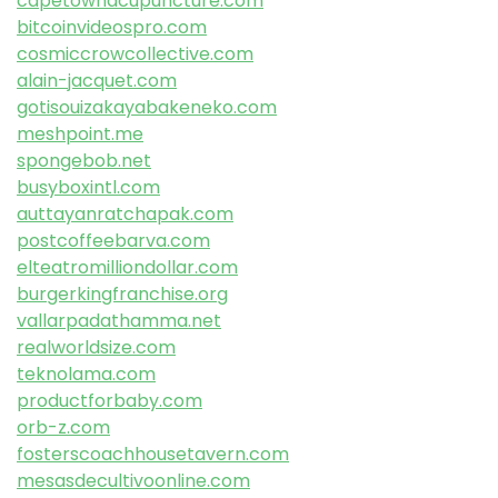
capetownacupuncture.com
bitcoinvideospro.com
cosmiccrowcollective.com
alain-jacquet.com
gotisouizakayabakeneko.com
meshpoint.me
spongebob.net
busyboxintl.com
auttayanratchapak.com
postcoffeebarva.com
elteatromilliondollar.com
burgerkingfranchise.org
vallarpadathamma.net
realworldsize.com
teknolama.com
productforbaby.com
orb-z.com
fosterscoachhousetavern.com
mesasdecultivoonline.com