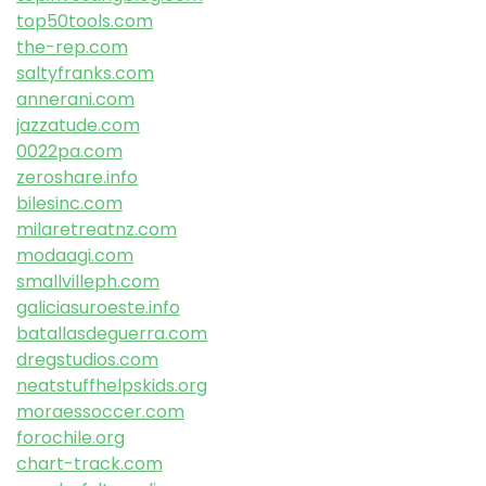
top50tools.com
the-rep.com
saltyfranks.com
annerani.com
jazzatude.com
0022pa.com
zeroshare.info
bilesinc.com
milaretreatnz.com
modaagi.com
smallvilleph.com
galiciasuroeste.info
batallasdeguerra.com
dregstudios.com
neatstuffhelpskids.org
moraessoccer.com
forochile.org
chart-track.com