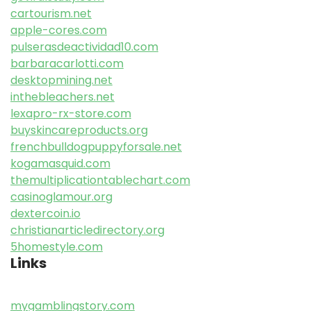
cartourism.net
apple-cores.com
pulserasdeactividad10.com
barbaracarlotti.com
desktopmining.net
inthebleachers.net
lexapro-rx-store.com
buyskincareproducts.org
frenchbulldogpuppyforsale.net
kogamasquid.com
themultiplicationtablechart.com
casinoglamour.org
dextercoin.io
christianarticledirectory.org
5homestyle.com
Links
mygamblingstory.com