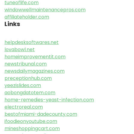
tuneoflife.com
windowwellmaintenancepros.com
affiliateholder.com
Links
helpdesksoftwares.net
lovabowl.net
homeimprovementit.com
newstribunal.com
newsdailymagazines.com
preceptionhub.com
yeezislides.com
aobongdatotem.com
home-remedies-yeast-infection.com
electroreal.com
bestofmiami-dadecounty.com
ifoodieonyoutube.com
mineshoppingcart.com