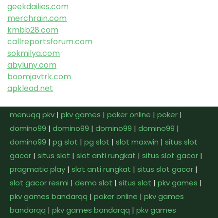
geekdailies.com
merchrain.com
kmbb28.com
callreportsforum.com
sokmilya.com
abyluny.com
boomjavtrk.com
apklead.net
menuqq pkv
|
pkv games
|
poker online
|
poker
|
domino99
|
domino99
|
domino99
|
domino99
|
domino99
|
pg slot
|
pg slot
|
slot maxwin
|
situs slot
gacor
|
situs slot
|
slot anti rungkat
|
situs slot gacor
|
pragmatic play
|
slot anti rungkat
|
situs slot gacor
|
slot gacor resmi
|
demo slot
|
situs slot
|
pkv games
|
pkv games bandarqq
|
poker online
|
pkv games
bandarqq
|
pkv games bandarqq
|
pkv games