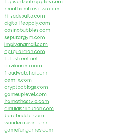
topworkoutsupplies.com
mouthshutreviews.com
hirzadesalta.com
digitallifeopoly.com
casinobubbles.com
seputargym.com
impiyanamall.com
optguardian.com
totostreet.net
davilcasino.com
fraudwatchai.com
aem-x.com
cryptooblogs.com
gameuplevel.com
homethestyle.com
amuldistribution.com
borobuddur.com
wundermusic.com
gamefungames.com