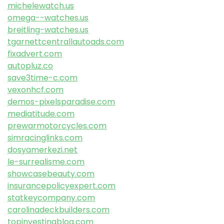
michelewatch.us
omega--watches.us
breitling-watches.us
tgarnettcentrallautoads.com
fixadvert.com
autopluz.co
save3time-c.com
vexonhcf.com
demos-pixelsparadise.com
mediatitude.com
prewarmotorcycles.com
simracinglinks.com
dosyamerkezi.net
le-surrealisme.com
showcasebeauty.com
insurancepolicyexpert.com
statkeycompany.com
carolinadeckbuilders.com
topinvestingblog.com