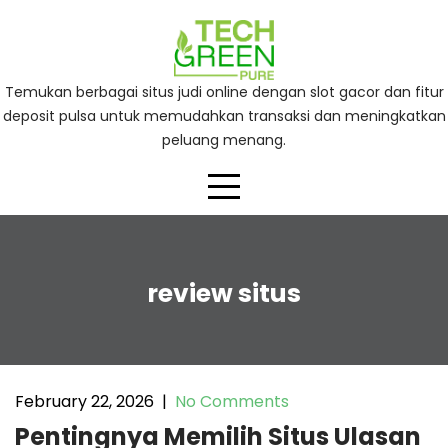
Skip
to
content
Temukan berbagai situs judi online dengan slot gacor dan fitur
deposit pulsa untuk memudahkan transaksi dan meningkatkan
peluang menang.
review situs
February 22, 2026
|
No Comments
Pentingnya Memilih Situs Ulasan