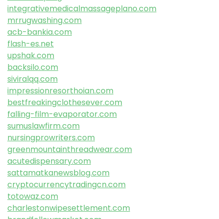
integrativemedicalmassageplano.com
mrrugwashing.com
acb-bankia.com
flash-es.net
upshak.com
backsilo.com
siviralqq.com
impressionresorthoian.com
bestfreakingclothesever.com
falling-film-evaporator.com
sumuslawfirm.com
nursingprowriters.com
greenmountainthreadwear.com
acutedispensary.com
sattamatkanewsblog.com
cryptocurrencytradingcn.com
totowaz.com
charlestonwipesettlement.com