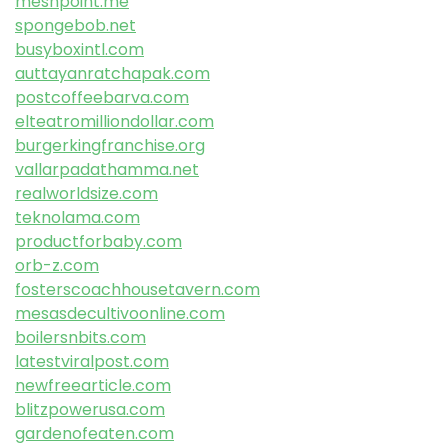
meshpoint.me
spongebob.net
busyboxintl.com
auttayanratchapak.com
postcoffeebarva.com
elteatromilliondollar.com
burgerkingfranchise.org
vallarpadathamma.net
realworldsize.com
teknolama.com
productforbaby.com
orb-z.com
fosterscoachhousetavern.com
mesasdecultivoonline.com
boilersnbits.com
latestviralpost.com
newfreearticle.com
blitzpowerusa.com
gardenofeaten.com