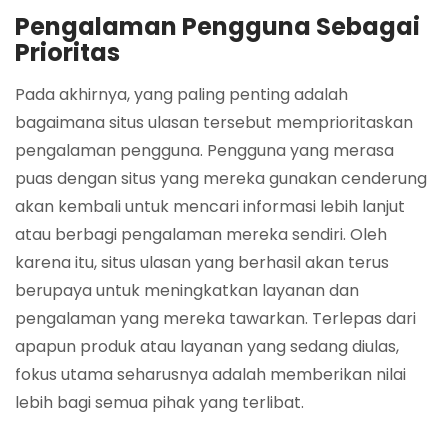
Pengalaman Pengguna Sebagai
Prioritas
Pada akhirnya, yang paling penting adalah
bagaimana situs ulasan tersebut memprioritaskan
pengalaman pengguna. Pengguna yang merasa
puas dengan situs yang mereka gunakan cenderung
akan kembali untuk mencari informasi lebih lanjut
atau berbagi pengalaman mereka sendiri. Oleh
karena itu, situs ulasan yang berhasil akan terus
berupaya untuk meningkatkan layanan dan
pengalaman yang mereka tawarkan. Terlepas dari
apapun produk atau layanan yang sedang diulas,
fokus utama seharusnya adalah memberikan nilai
lebih bagi semua pihak yang terlibat.