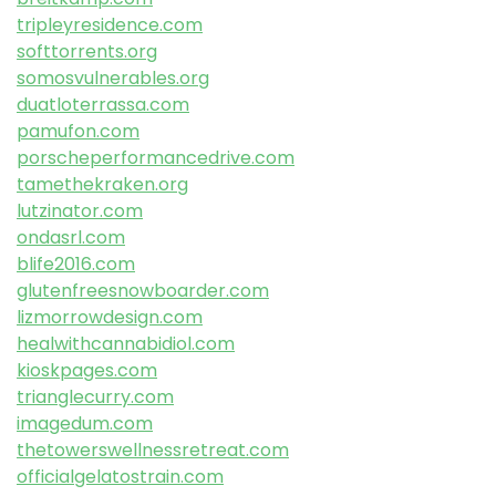
tripleyresidence.com
softtorrents.org
somosvulnerables.org
duatloterrassa.com
pamufon.com
porscheperformancedrive.com
tamethekraken.org
lutzinator.com
ondasrl.com
blife2016.com
glutenfreesnowboarder.com
lizmorrowdesign.com
healwithcannabidiol.com
kioskpages.com
trianglecurry.com
imagedum.com
thetowerswellnessretreat.com
officialgelatostrain.com