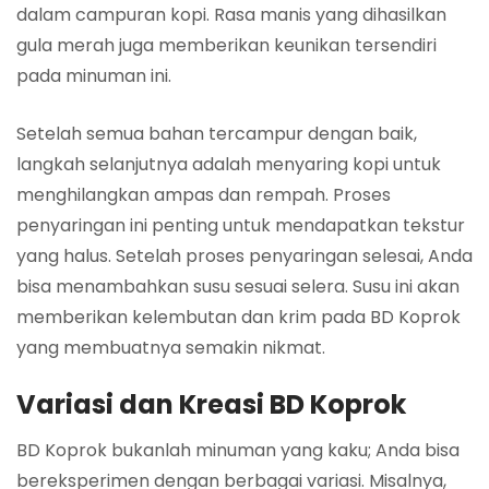
dalam campuran kopi. Rasa manis yang dihasilkan
gula merah juga memberikan keunikan tersendiri
pada minuman ini.
Setelah semua bahan tercampur dengan baik,
langkah selanjutnya adalah menyaring kopi untuk
menghilangkan ampas dan rempah. Proses
penyaringan ini penting untuk mendapatkan tekstur
yang halus. Setelah proses penyaringan selesai, Anda
bisa menambahkan susu sesuai selera. Susu ini akan
memberikan kelembutan dan krim pada BD Koprok
yang membuatnya semakin nikmat.
Variasi dan Kreasi BD Koprok
BD Koprok bukanlah minuman yang kaku; Anda bisa
bereksperimen dengan berbagai variasi. Misalnya,