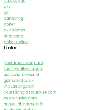
situs asikqq
pkv
qq
bandarqq
poker
pkv games
dominoqq
poker online
Links
jimsfamousbbq.com
libertywalk-usa.com
australiamovie.net
gizmobird.co.uk
mp3djsong.com
coursdanglaistoulouse.com
neptunuslex.com
auguri-di-natale.info
michelewatch.us