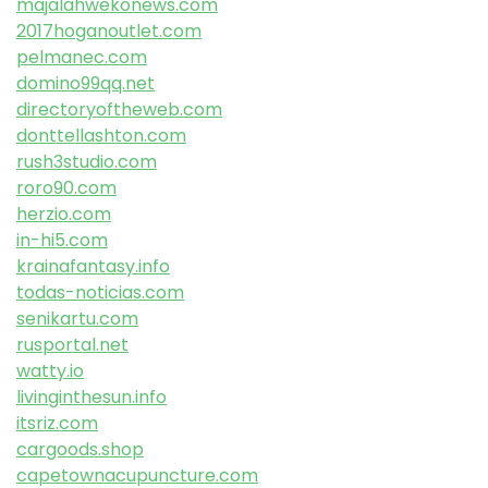
majalahwekonews.com
2017hoganoutlet.com
pelmanec.com
domino99qq.net
directoryoftheweb.com
donttellashton.com
rush3studio.com
roro90.com
herzio.com
in-hi5.com
krainafantasy.info
todas-noticias.com
senikartu.com
rusportal.net
watty.io
livinginthesun.info
itsriz.com
cargoods.shop
capetownacupuncture.com