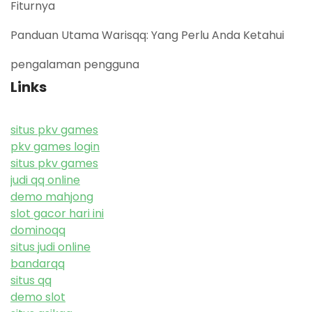
Fiturnya
Panduan Utama Warisqq: Yang Perlu Anda Ketahui
pengalaman pengguna
Links
situs pkv games
pkv games login
situs pkv games
judi qq online
demo mahjong
slot gacor hari ini
dominoqq
situs judi online
bandarqq
situs qq
demo slot