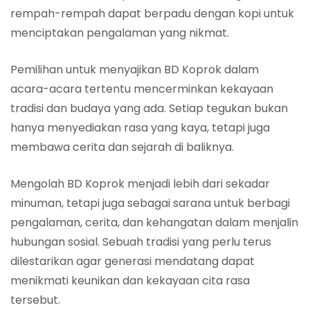
rempah-rempah dapat berpadu dengan kopi untuk
menciptakan pengalaman yang nikmat.
Pemilihan untuk menyajikan BD Koprok dalam
acara-acara tertentu mencerminkan kekayaan
tradisi dan budaya yang ada. Setiap tegukan bukan
hanya menyediakan rasa yang kaya, tetapi juga
membawa cerita dan sejarah di baliknya.
Mengolah BD Koprok menjadi lebih dari sekadar
minuman, tetapi juga sebagai sarana untuk berbagi
pengalaman, cerita, dan kehangatan dalam menjalin
hubungan sosial. Sebuah tradisi yang perlu terus
dilestarikan agar generasi mendatang dapat
menikmati keunikan dan kekayaan cita rasa
tersebut.