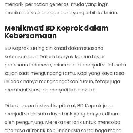
menarik perhatian generasi muda yang ingin
menikmati kopi dengan cara yang lebih kekinian.
Menikmati BD Koprok dalam
Kebersamaan
BD Koprok sering dinikmati dalam suasana
kebersamaan. Dalam banyak komunitas di
pedesaan Indonesia, minuman ini menjadi salah satu
sajian saat mengundang tamu. Kopi yang kaya rasa
ini tidak hanya menghangatkan tubuh, tetapi juga
membuat suasana menjadi lebih akrab.
Di beberapa festival kopi lokal, BD Koprok juga
menjadi salah satu daya tarik yang banyak diburu
oleh pengunjung. Mereka tertarik untuk mencoba
cita rasa autentik kopi Indonesia serta bagaimana