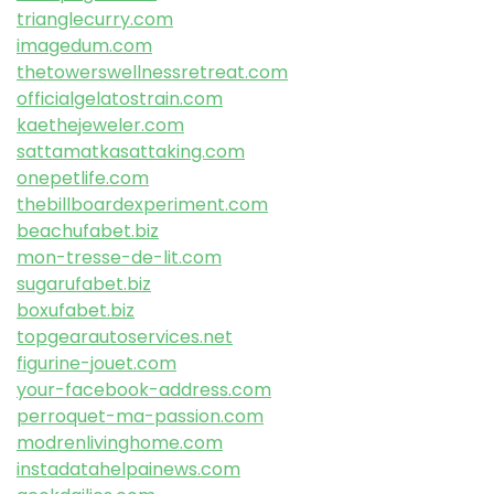
trianglecurry.com
imagedum.com
thetowerswellnessretreat.com
officialgelatostrain.com
kaethejeweler.com
sattamatkasattaking.com
onepetlife.com
thebillboardexperiment.com
beachufabet.biz
mon-tresse-de-lit.com
sugarufabet.biz
boxufabet.biz
topgearautoservices.net
figurine-jouet.com
your-facebook-address.com
perroquet-ma-passion.com
modrenlivinghome.com
instadatahelpainews.com