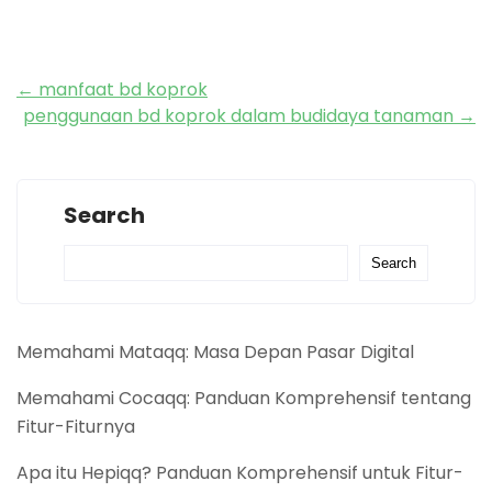
Post
←
manfaat bd koprok
penggunaan bd koprok dalam budidaya tanaman
→
navigation
Search
Search
Memahami Mataqq: Masa Depan Pasar Digital
Memahami Cocaqq: Panduan Komprehensif tentang
Fitur-Fiturnya
Apa itu Hepiqq? Panduan Komprehensif untuk Fitur-