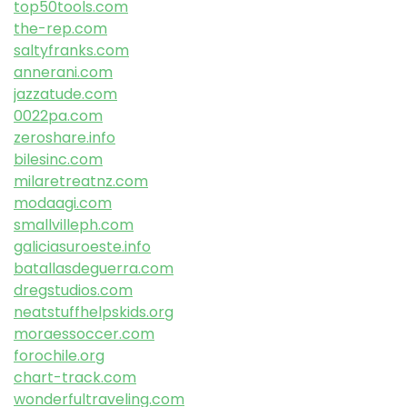
top50tools.com
the-rep.com
saltyfranks.com
annerani.com
jazzatude.com
0022pa.com
zeroshare.info
bilesinc.com
milaretreatnz.com
modaagi.com
smallvilleph.com
galiciasuroeste.info
batallasdeguerra.com
dregstudios.com
neatstuffhelpskids.org
moraessoccer.com
forochile.org
chart-track.com
wonderfultraveling.com