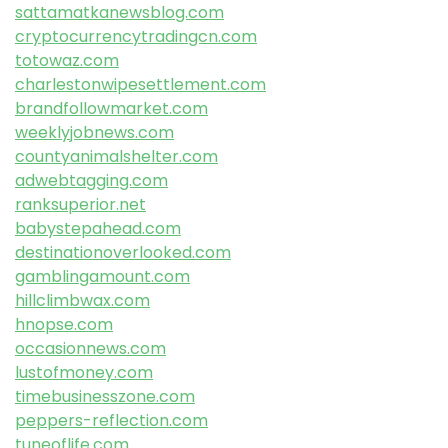
sattamatkanewsblog.com
cryptocurrencytradingcn.com
totowaz.com
charlestonwipesettlement.com
brandfollowmarket.com
weeklyjobnews.com
countyanimalshelter.com
adwebtagging.com
ranksuperior.net
babystepahead.com
destinationoverlooked.com
gamblingamount.com
hillclimbwax.com
hnopse.com
occasionnews.com
lustofmoney.com
timebusinesszone.com
peppers-reflection.com
tuneoflife.com