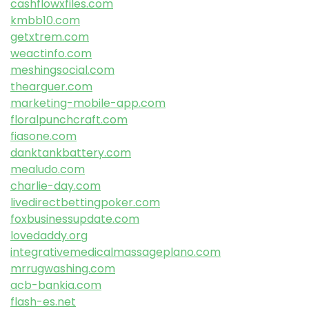
cashflowxfiles.com
kmbb10.com
getxtrem.com
weactinfo.com
meshingsocial.com
thearguer.com
marketing-mobile-app.com
floralpunchcraft.com
fiasone.com
danktankbattery.com
mealudo.com
charlie-day.com
livedirectbettingpoker.com
foxbusinessupdate.com
lovedaddy.org
integrativemedicalmassageplano.com
mrrugwashing.com
acb-bankia.com
flash-es.net