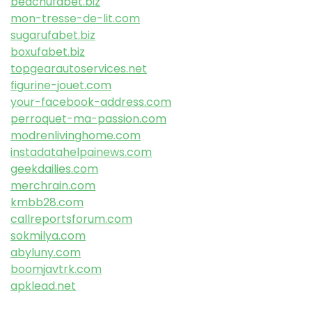
beachufabet.biz
mon-tresse-de-lit.com
sugarufabet.biz
boxufabet.biz
topgearautoservices.net
figurine-jouet.com
your-facebook-address.com
perroquet-ma-passion.com
modrenlivinghome.com
instadatahelpainews.com
geekdailies.com
merchrain.com
kmbb28.com
callreportsforum.com
sokmilya.com
abyluny.com
boomjavtrk.com
apklead.net