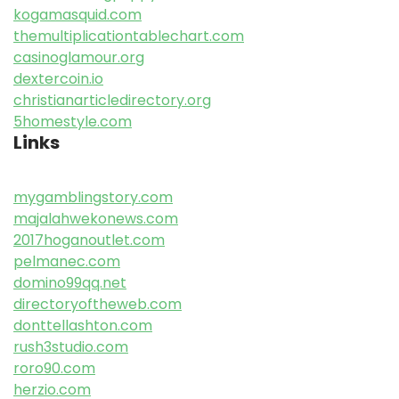
kogamasquid.com
themultiplicationtablechart.com
casinoglamour.org
dextercoin.io
christianarticledirectory.org
5homestyle.com
Links
mygamblingstory.com
majalahwekonews.com
2017hoganoutlet.com
pelmanec.com
domino99qq.net
directoryoftheweb.com
donttellashton.com
rush3studio.com
roro90.com
herzio.com