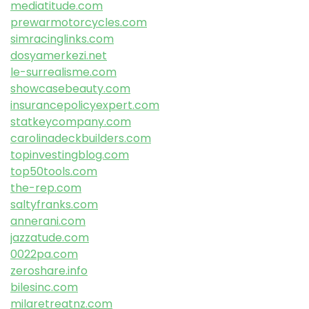
mediatitude.com
prewarmotorcycles.com
simracinglinks.com
dosyamerkezi.net
le-surrealisme.com
showcasebeauty.com
insurancepolicyexpert.com
statkeycompany.com
carolinadeckbuilders.com
topinvestingblog.com
top50tools.com
the-rep.com
saltyfranks.com
annerani.com
jazzatude.com
0022pa.com
zeroshare.info
bilesinc.com
milaretreatnz.com