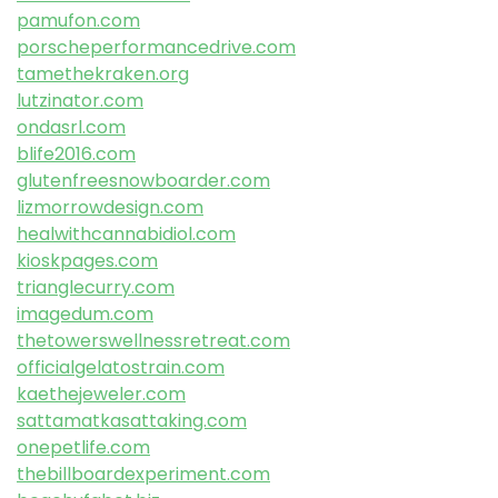
pamufon.com
porscheperformancedrive.com
tamethekraken.org
lutzinator.com
ondasrl.com
blife2016.com
glutenfreesnowboarder.com
lizmorrowdesign.com
healwithcannabidiol.com
kioskpages.com
trianglecurry.com
imagedum.com
thetowerswellnessretreat.com
officialgelatostrain.com
kaethejeweler.com
sattamatkasattaking.com
onepetlife.com
thebillboardexperiment.com