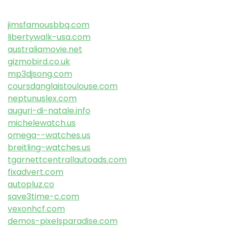
jimsfamousbbq.com
libertywalk-usa.com
australiamovie.net
gizmobird.co.uk
mp3djsong.com
coursdanglaistoulouse.com
neptunuslex.com
auguri-di-natale.info
michelewatch.us
omega--watches.us
breitling-watches.us
tgarnettcentrallautoads.com
fixadvert.com
autopluz.co
save3time-c.com
vexonhcf.com
demos-pixelsparadise.com