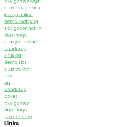
pkv games login
situs pkv games
judi qq online
demo mahjong
slot gacor hari ini
dominoqq
situs judi online
bandarqq
situs qq
demo slot
situs asikqq
pkv
qq
bandarqq
poker
pkv games
dominoqq
poker online
Links