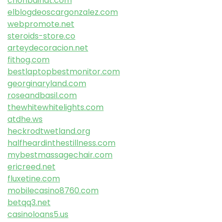
chonbaihat.com
elblogdeoscargonzalez.com
webpromote.net
steroids-store.co
arteydecoracion.net
fithog.com
bestlaptopbestmonitor.com
georginaryland.com
roseandbasil.com
thewhitewhitelights.com
atdhe.ws
heckrodtwetland.org
halfheardinthestillness.com
mybestmassagechair.com
ericreed.net
fluxetine.com
mobilecasino8760.com
betqq3.net
casinoloans5.us