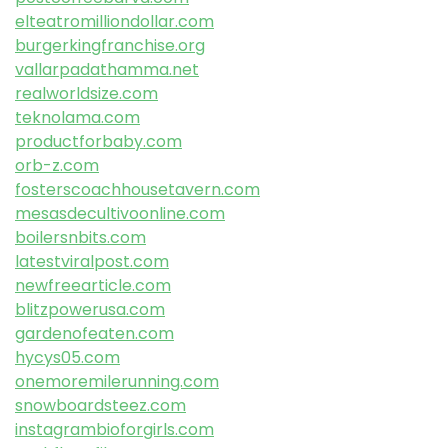
elteatromilliondollar.com
burgerkingfranchise.org
vallarpadathamma.net
realworldsize.com
teknolama.com
productforbaby.com
orb-z.com
fosterscoachhousetavern.com
mesasdecultivoonline.com
boilersnbits.com
latestviralpost.com
newfreearticle.com
blitzpowerusa.com
gardenofeaten.com
hycys05.com
onemoremilerunning.com
snowboardsteez.com
instagrambioforgirls.com