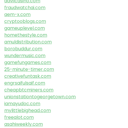
davilcasino.com
fraudwatchai.com
aem-x.com
cryptooblogs.com
gameuplevel.com
homethestyle.com
amuldistribution.com
borobuddur.com
wundermusic.com
gamefungames.com
25-minute-timer.com
creativefuntask.com
engrsaifulsaif.com
cheapbtcminers.com
unionstationtogeorgetown.com
iamayudoc.com
mylittlebighead.com
freealot.com
asahiweekly.com