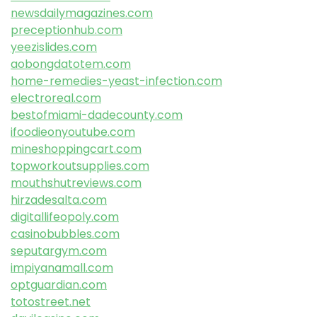
newsdailymagazines.com
preceptionhub.com
yeezislides.com
aobongdatotem.com
home-remedies-yeast-infection.com
electroreal.com
bestofmiami-dadecounty.com
ifoodieonyoutube.com
mineshoppingcart.com
topworkoutsupplies.com
mouthshutreviews.com
hirzadesalta.com
digitallifeopoly.com
casinobubbles.com
seputargym.com
impiyanamall.com
optguardian.com
totostreet.net