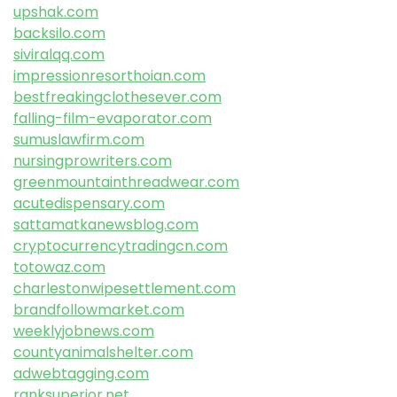
upshak.com
backsilo.com
siviralqq.com
impressionresorthoian.com
bestfreakingclothesever.com
falling-film-evaporator.com
sumuslawfirm.com
nursingprowriters.com
greenmountainthreadwear.com
acutedispensary.com
sattamatkanewsblog.com
cryptocurrencytradingcn.com
totowaz.com
charlestonwipesettlement.com
brandfollowmarket.com
weeklyjobnews.com
countyanimalshelter.com
adwebtagging.com
ranksuperior.net