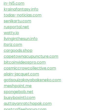
in-hi5.com
krainafantasy.info
todas-noticias.com
senikartu.com
rusportal.net
watty.io
livinginthesun.info
itsriz.com
cargoods.shop
capetownacupuncture.com
bitcoinvideospro.com
cosmiccrowcollective.com
alain-jacquet.com
gotisouizakayabakeneko.com
meshpoint.me
spongebob.net
busyboxintl.com
auttayanratchapak.com
postcoffeebarva.com