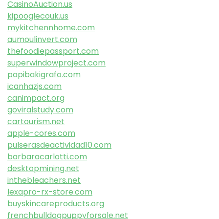
CasinoAuction.us
kipooglecouk.us
mykitchennhome.com
aumoulinvert.com
thefoodiepassport.com
superwindowproject.com
papibakigrafo.com
icanhazjs.com
canimpact.org
goviralstudy.com
cartourism.net
apple-cores.com
pulserasdeactividad10.com
barbaracarlotti.com
desktopmining.net
inthebleachers.net
lexapro-rx-store.com
buyskincareproducts.org
frenchbulldogpuppyforsale.net