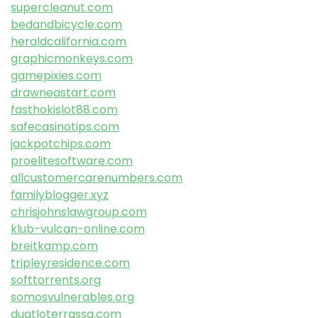
supercleanut.com
bedandbicycle.com
heraldcalifornia.com
graphicmonkeys.com
gamepixies.com
drawneastart.com
fasthokislot88.com
safecasinotips.com
jackpotchips.com
proelitesoftware.com
allcustomercarenumbers.com
familyblogger.xyz
chrisjohnslawgroup.com
klub-vulcan-online.com
breitkamp.com
tripleyresidence.com
softtorrents.org
somosvulnerables.org
duatloterrassa.com