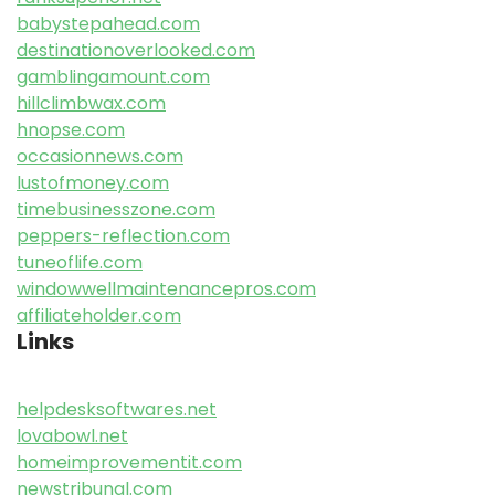
babystepahead.com
destinationoverlooked.com
gamblingamount.com
hillclimbwax.com
hnopse.com
occasionnews.com
lustofmoney.com
timebusinesszone.com
peppers-reflection.com
tuneoflife.com
windowwellmaintenancepros.com
affiliateholder.com
Links
helpdesksoftwares.net
lovabowl.net
homeimprovementit.com
newstribunal.com