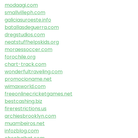
modaagi.com
smallvilleph.com
galiciasuroeste.info
batallasdeguerra.com
dregstudios.com
neatstuffhelpskids.org
moraessoccer.com
forochile.org
chart-track.com
wonderfultraveling.com
promocioname.net
wimaxworld.com
freeonlinecricketgames.net
bestcashing.biz
firerestrictions.us
archiesbrooklyn.com
muambeiros.net
infozblog.com