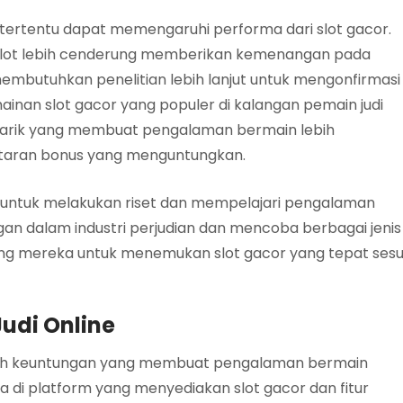
ertentu dapat memengaruhi performa dari slot gacor.
lot lebih cenderung memberikan kemenangan pada
membutuhkan penelitian lebih lanjut untuk mengonfirmasi
rmainan slot gacor yang populer di kalangan pemain judi
enarik yang membuat pengalaman bermain lebih
putaran bonus yang menguntungkan.
n untuk melakukan riset dan mempelajari pengalaman
an dalam industri perjudian dan mencoba berbagai jenis
g mereka untuk menemukan slot gacor yang tepat sesu
udi Online
umlah keuntungan yang membuat pengalaman bermain
di platform yang menyediakan slot gacor dan fitur