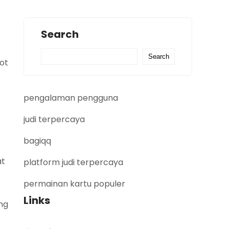
Search
Search
lot
pengalaman pengguna
judi terpercaya
bagiqq
at
platform judi terpercaya
permainan kartu populer
Links
ng