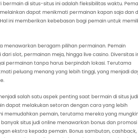
bermain di situs-situs ini adalah fleksibilitas waktu. Pema
ik, melainkan dapat menikmati permainan kapan saja dan d
 Hal ini memberikan kebebasan bagi pemain untuk memil
iasanya menawarkan beragam pilihan permainan. Pemain
dari slot, permainan meja, hingga live casino. Diversitas i
 permainan tanpa harus berpindah lokasi. Terutama
mati peluang menang yang lebih tinggi, yang menjadi da
e.
adi salah satu aspek penting saat bermain di situs judi
main dapat melakukan setoran dengan cara yang lebih
t. Ini memudahkan pemain, terutama mereka yang mungki
tu, banyak situs judi online menawarkan bonus dan promosi
gan ekstra kepada pemain. Bonus sambutan, cashback,