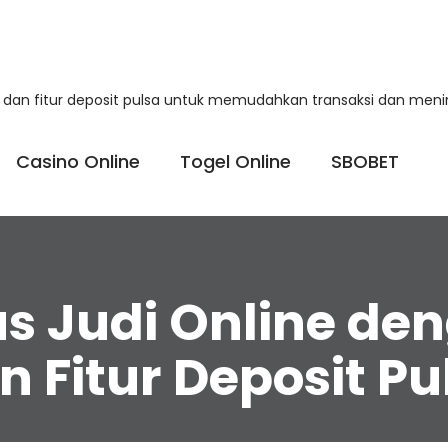
or dan fitur deposit pulsa untuk memudahkan transaksi dan me
Casino Online
Togel Online
SBOBET
s Judi Online den
n Fitur Deposit Pu